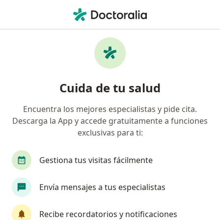
Men
Trastorno Bipolar • Valledupar, César
Filtros
• 1
Seguro
Mapa
Especialistas en Trastorno bipolar en
Cuida de tu salud
Valledupar
Encuentra los mejores especialistas y pide cita.
Descarga la App y accede gratuitamente a funciones
¿Qué especialidad estás buscando?
exclusivas para ti:
Psicólogo
Psiquiatra
Gestiona tus visitas fácilmente
Envía mensajes a tus especialistas
Recibe recordatorios y notificaciones