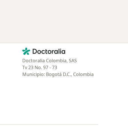
Contacto
Doctoralia - Página de inicio
Doctoralia Colombia, SAS
Tv 23 No. 97 - 73
Municipio: Bogotá D.C., Colombia