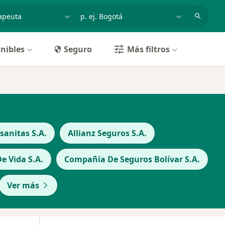
dad, enfermedad o nombre
p. ej. Bogotá
nibles
Seguro
Más filtros
anitas S.A.
Allianz Seguros S.A.
 Vida S.A.
Compañía De Seguros Bolívar S.A.
Ver más