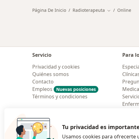
Página De Inicio
Radioterapeuta
Online
Cambiar de ci
Servicio
Para l
Privacidad y cookies
Especia
Quiénes somos
Clínica
Contacto
Pregun
Empleos
Medic
Nuevas posiciones
Términos y condiciones
Servici
Enfer
Pregun
Aplicac
Tu privacidad es important
Usamos cookies para ofrecerte u