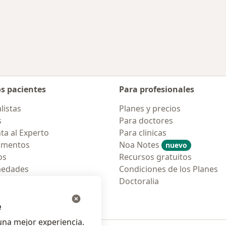
udad
os pacientes
Para profesionales
listas
Planes y precios
s
Para doctores
ta al Experto
Para clinicas
amentos
Noa Notes
nuevo
os
Recursos gratuitos
medades
Condiciones de los Planes
tas Frecuentes
Doctoralia
ión para móvil
e
na mejor experiencia.