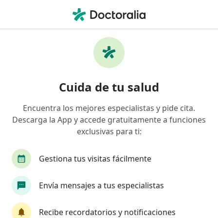
Men
Reumatólogo • Chapinero, Bogotá, Cundinamarca
Filtros
Seguro
Mapa
Reumatólogos en Chapinero, Bogotá
Cuida de tu salud
Encuentra los mejores especialistas y pide cita.
¿Cuál es tu compañía aseguradora?
Descarga la App y accede gratuitamente a funciones
Compañía De Medicina Prepagada Colsanitas S.A.
exclusivas para ti:
Gestiona tus visitas fácilmente
Envía mensajes a tus especialistas
Recibe recordatorios y notificaciones