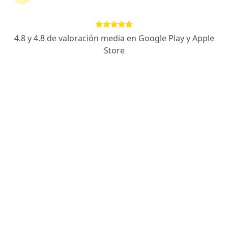
Dirección
En línea
4.8 y 4.8 de valoración media en Google Play y Apple
Calle 126 # 7 - 26 Consultorio 903 (Torre 126), Bogotá
•
Mapa
Store
Consultorio privado
Acepta Allianz Seguros S.A.
Visita Reumatología
Este especialista no ofrece reserva de cita en línea en esta dirección.
Solicita una cita