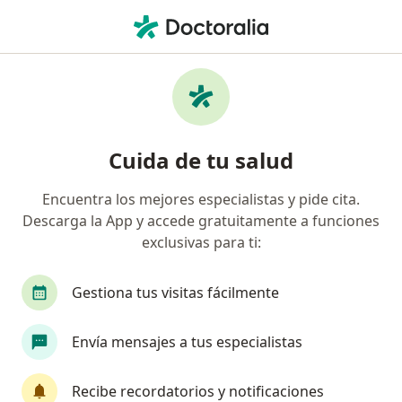
Men
Reumatólogo • Bogotá, Cundinamarca
Filtros
Seguro:
Allianz Seguros S.A.
Reumatólogos recomendados de Allianz
Cuida de tu salud
Seguros S.A. en Bogotá
Encuentra los mejores especialistas y pide cita.
Descarga la App y accede gratuitamente a funciones
exclusivas para ti:
Gestiona tus visitas fácilmente
Envía mensajes a tus especialistas
Dr. Paul Alejandro Mendez Patarroyo
Reumatólogo, Internista
Recibe recordatorios y notificaciones
284 opiniones