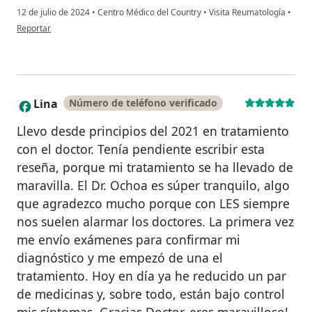
12 de julio de 2024
•
Centro Médico del Country
•
Visita Reumatología
•
en opinión del usuario Jean Paul
Reportar
Lina
Número de teléfono verificado
L
Llevo desde principios del 2021 en tratamiento
con el doctor. Tenía pendiente escribir esta
reseña, porque mi tratamiento se ha llevado de
maravilla. El Dr. Ochoa es súper tranquilo, algo
que agradezco mucho porque con LES siempre
nos suelen alarmar los doctores. La primera vez
me envío exámenes para confirmar mi
diagnóstico y me empezó de una el
tratamiento. Hoy en día ya he reducido un par
de medicinas y, sobre todo, están bajo control