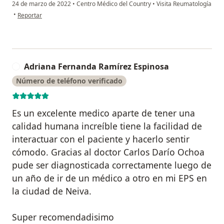
24 de marzo de 2022
•
Centro Médico del Country
•
Visita Reumatología
en opinión del usuario Martha Parra
•
Reportar
Adriana Fernanda Ramírez Espinosa
A
Número de teléfono verificado
Es un excelente medico aparte de tener una
calidad humana increíble tiene la facilidad de
interactuar con el paciente y hacerlo sentir
cómodo. Gracias al doctor Carlos Darío Ochoa
pude ser diagnosticada correctamente luego de
un año de ir de un médico a otro en mi EPS en
la ciudad de Neiva.
Super recomendadisimo