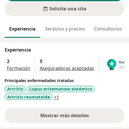
Solicita una cita
Experiencia
Servicios y precios
Consultorios
Experiencia
2
5
Formación
Aseguradoras aceptadas
Principales enfermedades tratadas
Artritis
Lupus eritematoso sistémico
a11y_sr_more_diseases
Artritis reumatoide
+1
Mostrar más detalles
sobre la experiencia