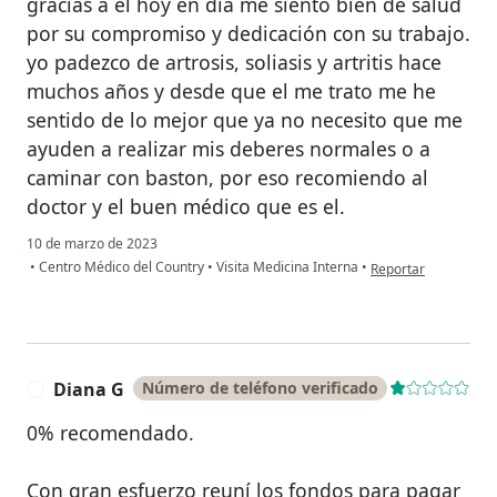
gracias a él hoy en dia me siento bien de salud
por su compromiso y dedicación con su trabajo.
yo padezco de artrosis, soliasis y artritis hace
muchos años y desde que el me trato me he
sentido de lo mejor que ya no necesito que me
ayuden a realizar mis deberes normales o a
caminar con baston, por eso recomiendo al
doctor y el buen médico que es el.
10 de marzo de 2023
en opinión del usuar
•
Centro Médico del Country
•
Visita Medicina Interna
•
Reportar
Diana G
Número de teléfono verificado
D
0% recomendado.
Con gran esfuerzo reuní los fondos para pagar