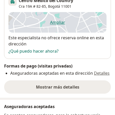
Centro Médico del Country
Cra 19A # 82-85,
Bogotá
11001
Ampliar
se abre en una nueva pestañ
Disponibilidad
Este especialista no ofrece reserva online en esta
dirección
¿Qué puedo hacer ahora?
Formas de pago (visitas privadas)
Aseguradoras aceptadas en esta dirección
Detalles
Mostrar más detalles
sobre la dirección
Aseguradoras aceptadas