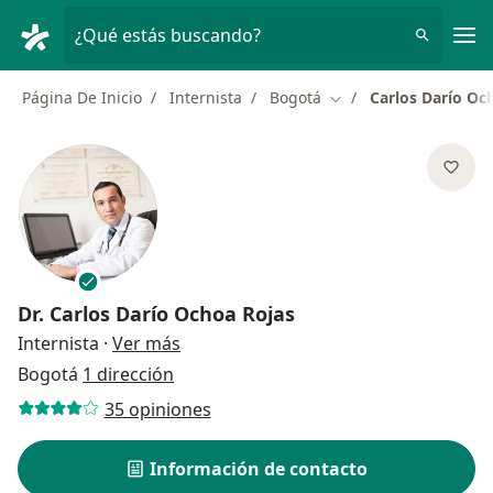
Men
¿Qué estás buscando?
Página De Inicio
Internista
Bogotá
Carlos Darío Oc
Cambiar de ciudad
Dr.
Carlos Darío Ochoa Rojas
sobre las especializaciones
Internista
·
Ver más
Bogotá
1 dirección
35 opiniones
Información de contacto