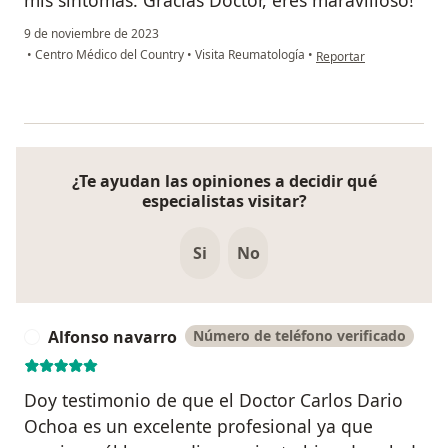
mis síntomas. Gracias Doctor, eres maravilloso!
9 de noviembre de 2023
en opinión del usuario L
•
Centro Médico del Country
•
Visita Reumatología
•
Reportar
¿Te ayudan las opiniones a decidir qué
especialistas visitar?
Si
No
Alfonso navarro
Número de teléfono verificado
A
Doy testimonio de que el Doctor Carlos Dario
Ochoa es un excelente profesional ya que