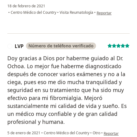
18 de febrero de 2021
en opinión del usuario
•
Centro Médico del Country
•
Visita Reumatología
•
Reportar
LVP
Número de teléfono verificado
L
Doy gracias a Dios por haberme guiado al Dr.
Ochoa. Lo mejor fue haberme diagnosticado
después de conocer varios exámenes y no a la
ciega, pues eso me dio mucha tranquilidad y
seguridad en su tratamiento que ha sido muy
efectivo para mi fibromialgia. Mejoró
sustancialmente mi calidad de vida y sueño. Es
un médico muy confiable y de gran calidad
profesional y humana.
en opinión del usua
5 de enero de 2021
•
Centro Médico del Country
•
Otro
•
Reportar