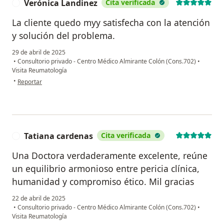
Verónica Landinez
Cita verificada
V
La cliente quedo myy satisfecha con la atención
y solución del problema.
29 de abril de 2025
•
Consultorio privado - Centro Médico Almirante Colón (Cons.702)
•
Visita Reumatología
en opinión del usuario Verónica Landinez
•
Reportar
Tatiana cardenas
Cita verificada
T
Una Doctora verdaderamente excelente, reúne
un equilibrio armonioso entre pericia clínica,
humanidad y compromiso ético. Mil gracias
22 de abril de 2025
•
Consultorio privado - Centro Médico Almirante Colón (Cons.702)
•
Visita Reumatología