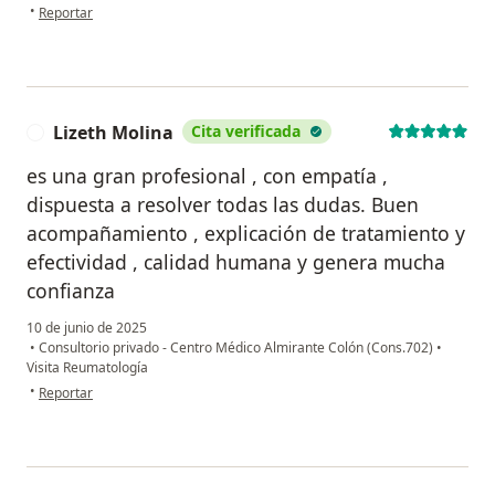
en opinión del usuario Luz Stella Galindo
•
Reportar
Lizeth Molina
Cita verificada
L
es una gran profesional , con empatía ,
dispuesta a resolver todas las dudas. Buen
acompañamiento , explicación de tratamiento y
efectividad , calidad humana y genera mucha
confianza
10 de junio de 2025
•
Consultorio privado - Centro Médico Almirante Colón (Cons.702)
•
Visita Reumatología
en opinión del usuario Lizeth Molina
•
Reportar