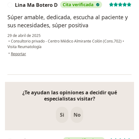
Lina Ma Botero D
Cita verificada
L
Súper amable, dedicada, escucha al paciente y
sus necesidades, súper positiva
29 de abril de 2025
•
Consultorio privado - Centro Médico Almirante Colón (Cons.702)
•
Visita Reumatología
en opinión del usuario Lina Ma Botero D
•
Reportar
¿Te ayudan las opiniones a decidir qué
especialistas visitar?
Si
No