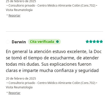
25 de febrero de 2025
•
Consultorio privado - Centro Médico Almirante Colón (Cons.702)
•
Visita Reumatología
en opinión del usuario J.M
•
Reportar
Darwin
Cita verificada
D
En general la atención estuvo excelente, la Doc
se tomó el tiempo de escucharme, de atender
todas mis dudas. Sus explicaciones fueron
claras e imparte mucha confianza y seguridad
20 de febrero de 2025
•
Consultorio privado - Centro Médico Almirante Colón (Cons.702)
•
Visita Reumatología
en opinión del usuario Darwin
•
Reportar