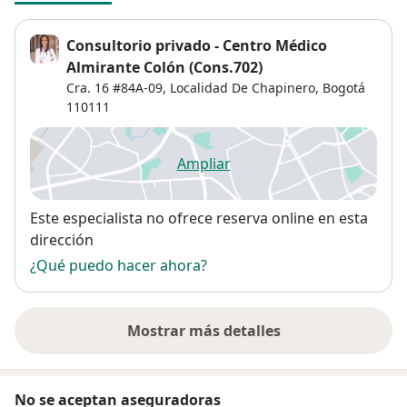
Consultorio privado - Centro Médico
Almirante Colón (Cons.702)
Cra. 16 #84A-09,
Localidad De Chapinero
,
Bogotá
110111
Ampliar
se abre en una nueva pestañ
Disponibilidad
Este especialista no ofrece reserva online en esta
dirección
¿Qué puedo hacer ahora?
Mostrar más detalles
sobre la dirección
No se aceptan aseguradoras