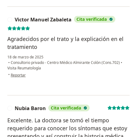
Victor Manuel Zabaleta
Cita verificada
V
Agradecidos por el trato y la explicación en el
tratamiento
18 de marzo de 2025
•
Consultorio privado - Centro Médico Almirante Colón (Cons.702)
•
Visita Reumatología
en opinión del usuario Victor Manuel Zabaleta
•
Reportar
Nubia Baron
Cita verificada
N
Excelente. La doctora se tomó el tiempo
requerido para conocer los síntomas que estoy
presentando y así construir la historia médica,