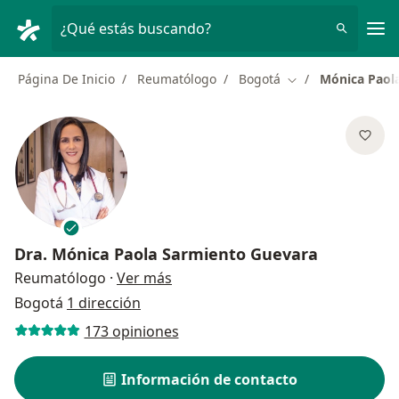
Men
¿Qué estás buscando?
Página De Inicio
Reumatólogo
Bogotá
Mónica Paol
Cambiar de ciuda
Dra.
Mónica Paola Sarmiento Guevara
sobre las especializaciones
Reumatólogo
·
Ver más
Bogotá
1 dirección
173 opiniones
Información de contacto