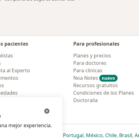
os pacientes
Para profesionales
listas
Planes y precios
s
Para doctores
ta al Experto
Para clinicas
amentos
Noa Notes
nuevo
os
Recursos gratuitos
medades
Condiciones de los Planes
tas Frecuentes
Doctoralia
ión para móvil
e
na mejor experiencia.
ueva pestaña
en una nueva pestaña
e abre en una nueva pestaña
se abre en una nueva pestaña
se abre en una nueva pestaña
se abre en una nueva pestaña
se abre en una nueva p
se abre en una
se abre e
se
Italia
,
Deutschland
,
Česko
,
Portugal
,
México
,
Chile
,
Brasil
,
A