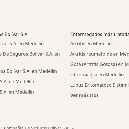
 Bolívar S.A.
Enfermedades más tratad
ar S.A. en Medellín
Artritis en Medellín
De Seguros Bolívar S.A. en
Artritis reumatoide en Med
Gota (Artritis Gotosa) en M
s Bolívar S.A. en Medellín
Fibromialgia en Medellín
S.A. en Medellín
Lupus Eritomatoso Sistémi
.A. en Medellín
Ver más (15)
Más en esta catego
ialistas de Compañía De Seguros Bolívar S.A.
Compañía De Seguros Bolívar S.a.
ad
mbiar de ciudad
Cambiar de ciudad