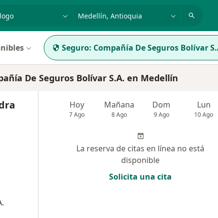
dad, enfermedad o nombre
p. ej. Bogotá
nibles
Seguro:
Compañía De Seguros Bolívar S.
ía De Seguros Bolívar S.A. en Medellín
dra
Hoy
Mañana
Dom
Lun
7 Ago
8 Ago
9 Ago
10 Ago
La reserva de citas en línea no está
disponible
Solicita una cita
.