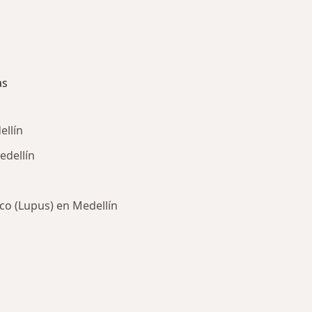
as
ellín
edellín
co (Lupus) en Medellín
ría: Enfermedades más tratadas