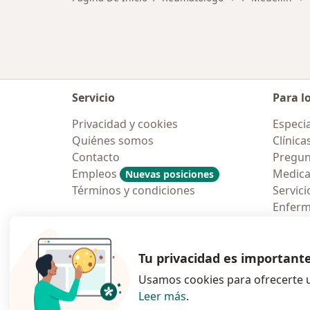
Servicio
Para l
Privacidad y cookies
Especia
Quiénes somos
Clínica
Contacto
Pregun
Empleos
Medic
Nuevas posiciones
Términos y condiciones
Servici
Enfer
Pregun
Aplicac
Tu privacidad es important
Usamos cookies para ofrecerte u
Leer más
.
se abre en una n
se abre 
s
Polska
,
Türkiye
,
España
,