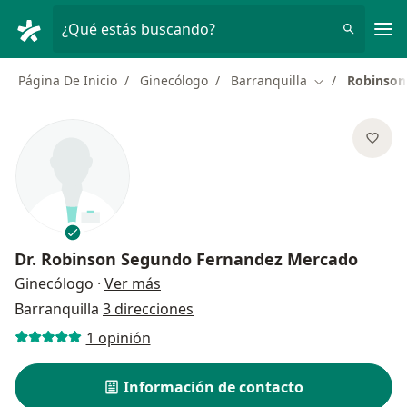
Men
¿Qué estás buscando?
Página De Inicio
Ginecólogo
Barranquilla
Robinson
Cambiar de ci
Dr.
Robinson Segundo Fernandez Mercado
sobre las especializaciones
Ginecólogo
·
Ver más
Barranquilla
3 direcciones
1 opinión
Información de contacto