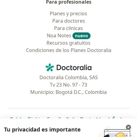
Para profesionales
Planes y precios
Para doctores
Para clinicas
Noa Notes
nuevo
Recursos gratuitos
Condiciones de los Planes Doctoralia
Contacto
Doctoralia - Página de inicio
Doctoralia Colombia, SAS
Tv 23 No. 97 - 73
Municipio: Bogotá D.C., Colombia
se abre en una nueva pestaña
se abre en una nueva pestaña
se abre en una nueva pestaña
se abre en una nueva pes
se abre en 
se a
Polska
,
Türkiye
,
España
,
Italia
,
Deutschland
,
Česko
,
se abre en una nueva pestaña
se abre en una nueva pestaña
se abre en una nueva pestaña
se abre en una nueva p
se abre en 
se abr
Portugal
,
México
,
Chile
,
Brasil
,
Argentina
,
Perú
,
Tu privacidad es importante
se abre en una nueva pe
Colombia