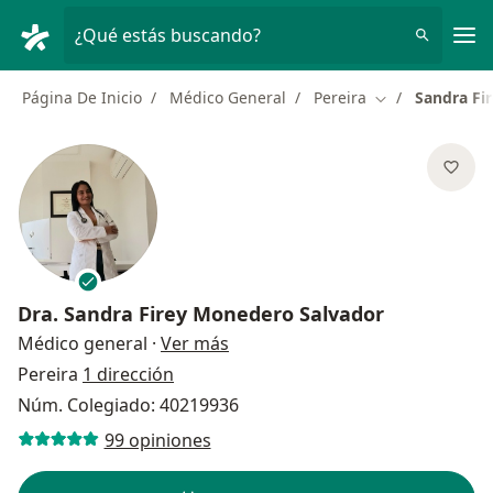
Men
¿Qué estás buscando?
Página De Inicio
Médico General
Pereira
Sandra Fi
Cambiar de ciu
Dra.
Sandra Firey Monedero Salvador
sobre las especializaciones
Médico general
·
Ver más
Pereira
1 dirección
Núm. Colegiado: 40219936
99 opiniones