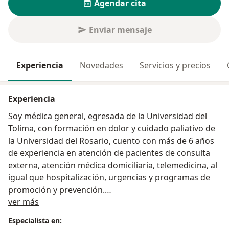
Agendar cita
Enviar mensaje
Experiencia
Novedades
Servicios y precios
Experiencia
Soy médica general, egresada de la Universidad del
Tolima, con formación en dolor y cuidado paliativo de
la Universidad del Rosario, cuento con más de 6 años
de experiencia en atención de pacientes de consulta
externa, atención médica domiciliaria, telemedicina, al
igual que hospitalización, urgencias y programas de
promoción y prevención.
Acerca de mí
Amo lo que hago, y a eso atribuyo la facilidad de
ver más
conectar y tener una muy buena relación con mis
Especialista en:
pacientes, aportando a la mejoria de su Salud.