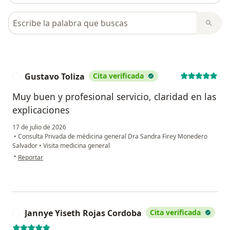
Busca en opiniones
Gustavo Toliza
Cita verificada
G
Muy buen y profesional servicio, claridad en las
explicaciones
17 de julio de 2026
•
Consulta Privada de médicina general Dra Sandra Firey Monedero
Salvador
•
Visita medicina general
en opinión del usuario Gustavo Toliza
•
Reportar
Jannye Yiseth Rojas Cordoba
Cita verificada
J