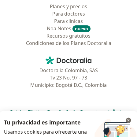
Planes y precios
Para doctores
Para clinicas
Noa Notes
nuevo
Recursos gratuitos
Condiciones de los Planes Doctoralia
Contacto
Doctoralia - Página de inicio
Doctoralia Colombia, SAS
Tv 23 No. 97 - 73
Municipio: Bogotá D.C., Colombia
se abre en una nueva pestaña
se abre en una nueva pestaña
se abre en una nueva pestaña
se abre en una nueva pes
se abre en 
se a
Polska
,
Türkiye
,
España
,
Italia
,
Deutschland
,
Česko
,
se abre en una nueva pestaña
se abre en una nueva pestaña
se abre en una nueva pestaña
se abre en una nueva p
se abre en 
se abr
Portugal
,
México
,
Chile
,
Brasil
,
Argentina
,
Perú
,
Tu privacidad es importante
se abre en una nueva pe
Colombia
Usamos cookies para ofrecerte una