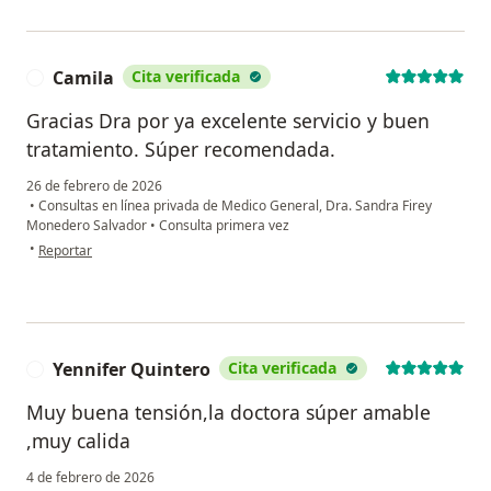
Camila
Cita verificada
C
Gracias Dra por ya excelente servicio y buen
tratamiento. Súper recomendada.
26 de febrero de 2026
•
Consultas en línea privada de Medico General, Dra. Sandra Firey
Monedero Salvador
•
Consulta primera vez
en opinión del usuario Camila
•
Reportar
Yennifer Quintero
Cita verificada
Y
Muy buena tensión,la doctora súper amable
,muy calida
4 de febrero de 2026