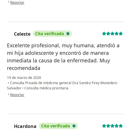
en opinión del usuario Yonier Melchor
•
Reportar
Celeste
Cita verificada
C
Excelente profesional, muy humana, atendió a
mi hija adolescente y encontró de manera
inmediata la causa de la enfermedad. Muy
recomendada
19 de marzo de 2026
•
Consulta Privada de médicina general Dra Sandra Firey Monedero
Salvador
•
Consulta médica prioritaria
en opinión del usuario Celeste
•
Reportar
Hcardona
Cita verificada
H