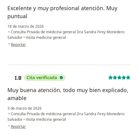
Excelente y muy profesional atención. Muy
puntual
18 de marzo de 2026
•
Consulta Privada de médicina general Dra Sandra Firey Monedero
Salvador
•
Visita medicina general
en opinión del usuario Hcardona
•
Reportar
I.B
Cita verificada
I
Muy buena atención, todo muy bien explicado,
amable
3 de marzo de 2026
•
Consulta Privada de médicina general Dra Sandra Firey Monedero
Salvador
•
Visita medicina general
en opinión del usuario I.B
•
Reportar