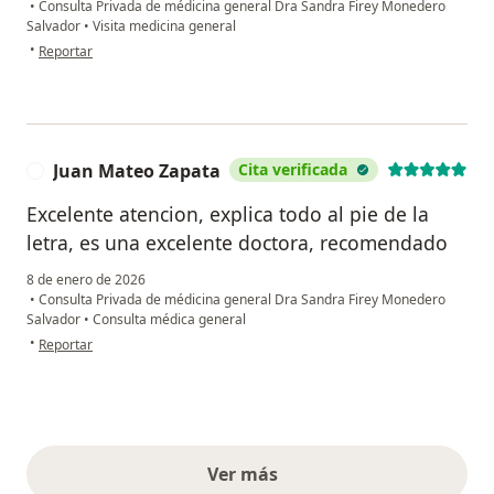
•
Consulta Privada de médicina general Dra Sandra Firey Monedero
Salvador
•
Visita medicina general
en opinión del usuario Yennifer Quintero
•
Reportar
Juan Mateo Zapata
Cita verificada
J
Excelente atencion, explica todo al pie de la
letra, es una excelente doctora, recomendado
8 de enero de 2026
•
Consulta Privada de médicina general Dra Sandra Firey Monedero
Salvador
•
Consulta médica general
en opinión del usuario Juan Mateo Zapata
•
Reportar
Ver más
opiniones anteriores