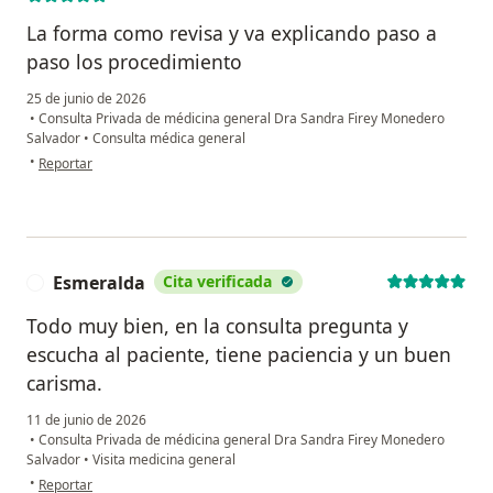
La forma como revisa y va explicando paso a
paso los procedimiento
25 de junio de 2026
•
Consulta Privada de médicina general Dra Sandra Firey Monedero
Salvador
•
Consulta médica general
en opinión del usuario Jannye Yiseth Rojas Cordoba
•
Reportar
Esmeralda
Cita verificada
E
Todo muy bien, en la consulta pregunta y
escucha al paciente, tiene paciencia y un buen
carisma.
11 de junio de 2026
•
Consulta Privada de médicina general Dra Sandra Firey Monedero
Salvador
•
Visita medicina general
en opinión del usuario Esmeralda
•
Reportar