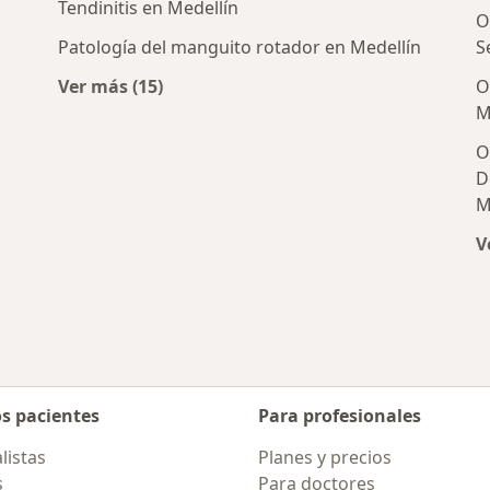
Tendinitis en Medellín
O
Patología del manguito rotador en Medellín
S
Ver más (15)
O
Más en esta categoría: Enfermedades más 
M
O
D
M
V
os pacientes
Para profesionales
listas
Planes y precios
s
Para doctores