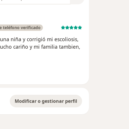
 teléfono verificado
na niña y corrigió mi escoliosis,
ucho cariño y mi familia tambien,
 usuario DIANA MARIA GONZALEZ
Modificar o gestionar perfil