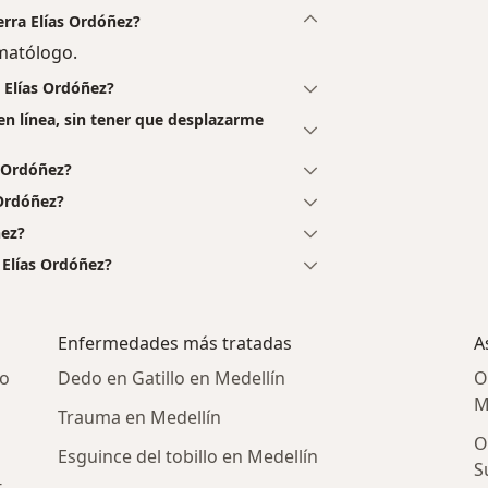
erra Elías Ordóñez?
umatólogo.
a Elías Ordóñez?
 en línea, sin tener que desplazarme
s Ordóñez?
 Ordóñez?
ñez?
 Elías Ordóñez?
Enfermedades más tratadas
A
do
Dedo en Gatillo en Medellín
O
M
Trauma en Medellín
O
Esguince del tobillo en Medellín
S
-