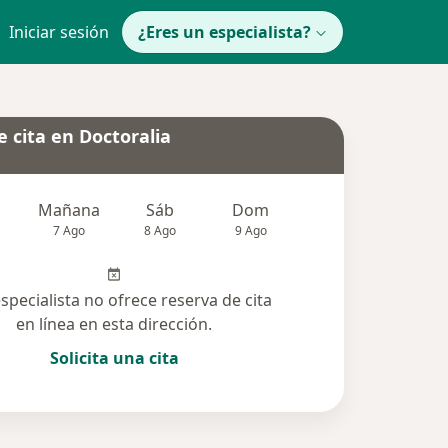
Iniciar sesión
¿Eres un especialista?
 cita en Doctoralia
Mañana
Sáb
Dom
Lun
Mar
7 Ago
8 Ago
9 Ago
10 Ago
11 Ag
especialista no ofrece reserva de cita
en línea en esta dirección.
Solicita una cita