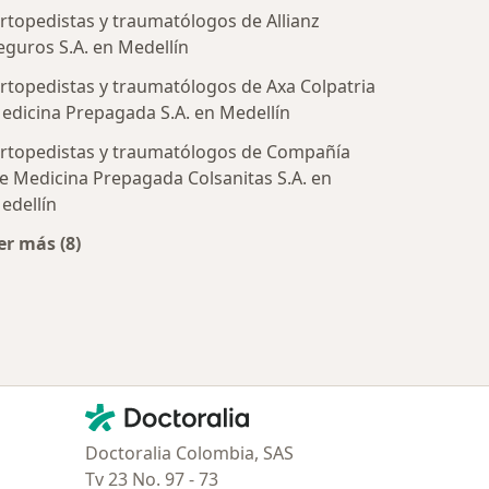
rtopedistas y traumatólogos de Allianz
eguros S.A. en Medellín
rtopedistas y traumatólogos de Axa Colpatria
tratadas
edicina Prepagada S.A. en Medellín
rtopedistas y traumatólogos de Compañía
e Medicina Prepagada Colsanitas S.A. en
edellín
er más (8)
Más en esta categoría: Aseguradoras más populares
Contacto
Doctoralia - Página de inicio
Doctoralia Colombia, SAS
Tv 23 No. 97 - 73