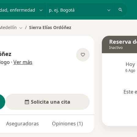
dad, enfermedad o nombre
p. ej. Bogotá
Medellín
Sierra Elías Ordóñez
Cambiar de ciudad
Reserva de
Inactivo
dóñez
sobre las especializaciones
logo
·
Ver más
Hoy
6 Ago
Este 
Solicita una cita
Aseguradoras
Opiniones (1)