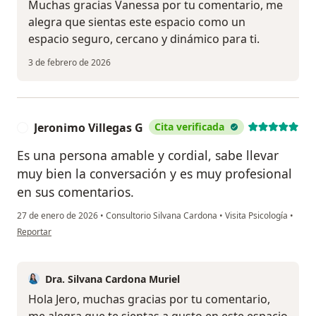
Muchas gracias Vanessa por tu comentario, me
alegra que sientas este espacio como un
espacio seguro, cercano y dinámico para ti.
3 de febrero de 2026
Jeronimo Villegas G
Cita verificada
J
Es una persona amable y cordial, sabe llevar
muy bien la conversación y es muy profesional
en sus comentarios.
27 de enero de 2026
•
Consultorio Silvana Cardona
•
Visita Psicología
•
en opinión del usuario Jeronimo Villegas G
Reportar
Dra. Silvana Cardona Muriel
Hola Jero, muchas gracias por tu comentario,
me alegra que te sientas a gusto en este espacio