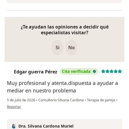
¿Te ayudan las opiniones a decidir qué
especialistas visitar?
Si
No
Edgar guerra Pérez
Cita verificada
E
Muy profesional y atenta.dispuesta a ayudar a
mediar en nuestro problema
5 de julio de 2026
•
Consultorio Silvana Cardona
•
Terapia de pareja
•
en opinión del usuario Edgar guerra Pérez
Reportar
Dra. Silvana Cardona Muriel