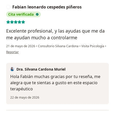
Fabian leonardo cespedes piñeros
F
Cita verificada
Excelente profesional, y las ayudas que me da
me ayudan mucho a controlarme
21 de mayo de 2026
•
Consultorio Silvana Cardona
•
Visita Psicología
•
en opinión del usuario Fabian leonardo cespedes piñeros
Reportar
Dra. Silvana Cardona Muriel
Hola Fabián muchas gracias por tu reseña, me
alegra que te sientas a gusto en este espacio
terapéutico
22 de mayo de 2026