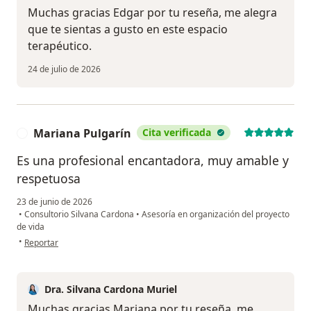
Muchas gracias Edgar por tu reseña, me alegra
que te sientas a gusto en este espacio
terapéutico.
24 de julio de 2026
Mariana Pulgarín
Cita verificada
M
Es una profesional encantadora, muy amable y
respetuosa
23 de junio de 2026
•
Consultorio Silvana Cardona
•
Asesoría en organización del proyecto
de vida
en opinión del usuario Mariana Pulgarín
•
Reportar
Dra. Silvana Cardona Muriel
Muchas gracias Mariana por tu reseña, me