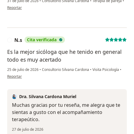
31 de julio de 2026
•
Consultorio Silvana Cardona
•
Terapia de pareja
•
en opinión del usuario Manuela H.
Reportar
N.s
Cita verificada
N
Es la mejor sicóloga que he tenido en general
todo es muy acertado
25 de julio de 2026
•
Consultorio Silvana Cardona
•
Visita Psicología
•
en opinión del usuario N.s
Reportar
Dra. Silvana Cardona Muriel
Muchas gracias por tu reseña, me alegra que te
sientas a gusto con el acompañamiento
terapeútico.
27 de julio de 2026