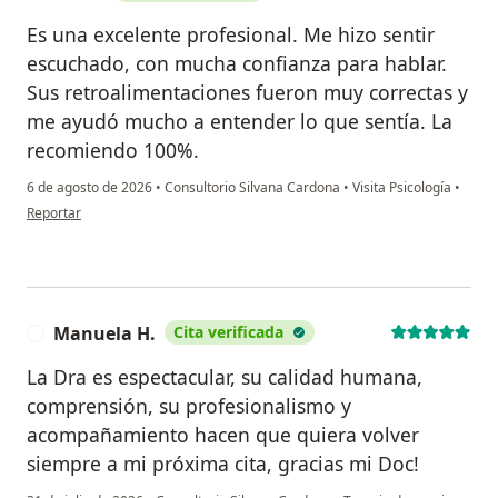
Es una excelente profesional. Me hizo sentir
escuchado, con mucha confianza para hablar.
Sus retroalimentaciones fueron muy correctas y
me ayudó mucho a entender lo que sentía. La
recomiendo 100%.
6 de agosto de 2026
•
Consultorio Silvana Cardona
•
Visita Psicología
•
en opinión del usuario M.R.A
Reportar
Manuela H.
Cita verificada
M
La Dra es espectacular, su calidad humana,
comprensión, su profesionalismo y
acompañamiento hacen que quiera volver
siempre a mi próxima cita, gracias mi Doc!