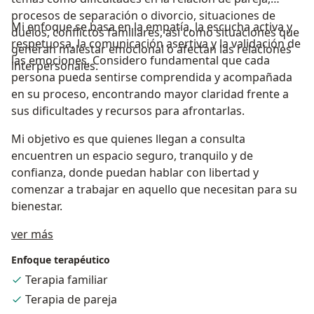
procesos de separación o divorcio, situaciones de
Mi enfoque se basa en la empatía, la escucha activa y
duelos, conflictos familiares, así como situaciones que
respetuosa, la comunicación asertiva y la validación de
generan malestar emocional o afectan las relaciones
las emociones. Considero fundamental que cada
interpersonales.
persona pueda sentirse comprendida y acompañada
en su proceso, encontrando mayor claridad frente a
sus dificultades y recursos para afrontarlas.
Mi objetivo es que quienes llegan a consulta
encuentren un espacio seguro, tranquilo y de
confianza, donde puedan hablar con libertad y
comenzar a trabajar en aquello que necesitan para su
bienestar.
Acerca de mí
ver más
Enfoque terapéutico
Terapia familiar
Terapia de pareja