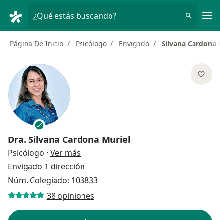
Men
¿Qué estás buscando?
Página De Inicio
Psicólogo
Envigado
Silvana Cardona 
Dra.
Silvana Cardona Muriel
sobre las especializaciones
Psicólogo
·
Ver más
Envigado
1 dirección
Núm. Colegiado: 103833
38 opiniones