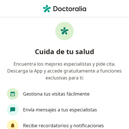
Men
Crisis De Pánico • Envigado, Antioquia
Filtros
• 1
Seguro
Mapa
Especialistas en Crisis de pánico en
Cuida de tu salud
Envigado
Encuentra los mejores especialistas y pide cita.
Descarga la App y accede gratuitamente a funciones
¿Qué especialidad estás buscando?
exclusivas para ti:
Psicólogo
Sexólogo
Psiquiatra
Neuro
Gestiona tus visitas fácilmente
Envía mensajes a tus especialistas
Recibe recordatorios y notificaciones