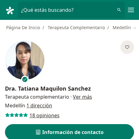
Men
¿Qué estás buscando?
Página De Inicio
Terapeuta Complementario
Medellín
Ca
Dra.
Tatiana Maquilon Sanchez
sobre las especializ
Terapeuta complementario
·
Ver más
Medellín
1 dirección
18 opiniones
Información de contacto