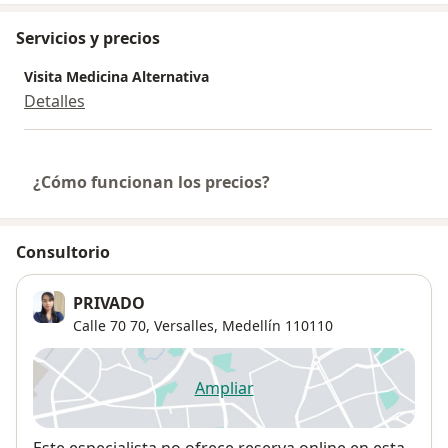
Servicios y precios
Visita Medicina Alternativa
Detalles
¿Cómo funcionan los precios?
Consultorio
PRIVADO
Calle 70 70,
Versalles
,
Medellín
110110
Ampliar
se abre en una nueva pestañ
Disponibilidad
Este especialista no ofrece reserva online en esta