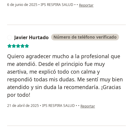
en opinión del usuario Yuliet arri
6 de junio de 2025
•
IPS RESPIRA SALUD
•
•
Reportar
Javier Hurtado
Número de teléfono verificado
J
Quiero agradecer mucho a la profesional que
me atendió. Desde el principio fue muy
asertiva, me explicó todo con calma y
respondió todas mis dudas. Me sentí muy bien
atendido y sin duda la recomendaría. ¡Gracias
por todo!
en opinión del usuario Javier H
21 de abril de 2025
•
IPS RESPIRA SALUD
•
•
Reportar