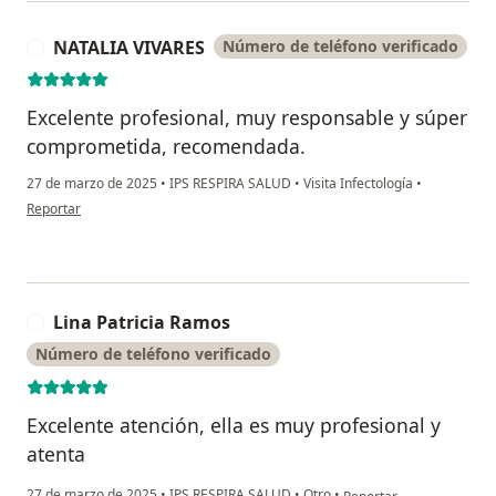
NATALIA VIVARES
Número de teléfono verificado
N
Excelente profesional, muy responsable y súper
comprometida, recomendada.
27 de marzo de 2025
•
IPS RESPIRA SALUD
•
Visita Infectología
•
en opinión del usuario NATALIA VIVARES
Reportar
Lina Patricia Ramos
L
Número de teléfono verificado
Excelente atención, ella es muy profesional y
atenta
en opinión del usuario L
27 de marzo de 2025
•
IPS RESPIRA SALUD
•
Otro
•