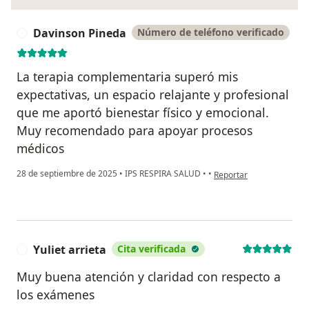
Davinson Pineda
Número de teléfono verificado
D
La terapia complementaria superó mis
expectativas, un espacio relajante y profesional
que me aportó bienestar físico y emocional.
Muy recomendado para apoyar procesos
médicos
en opinión del usuario D
28 de septiembre de 2025
•
IPS RESPIRA SALUD
•
•
Reportar
Yuliet arrieta
Cita verificada
Y
Muy buena atención y claridad con respecto a
los exámenes