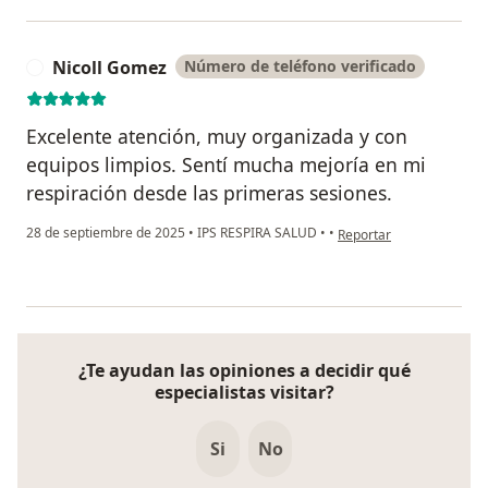
Nicoll Gomez
Número de teléfono verificado
N
Excelente atención, muy organizada y con
equipos limpios. Sentí mucha mejoría en mi
respiración desde las primeras sesiones.
en opinión del usuario N
28 de septiembre de 2025
•
IPS RESPIRA SALUD
•
•
Reportar
¿Te ayudan las opiniones a decidir qué
especialistas visitar?
Si
No