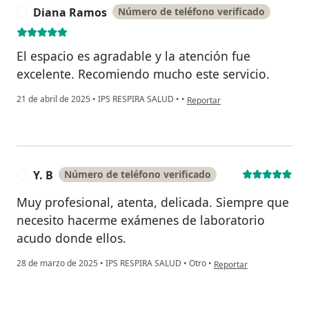
Diana Ramos
Número de teléfono verificado
D
El espacio es agradable y la atención fue
excelente. Recomiendo mucho este servicio.
en opinión del usuario Diana R
21 de abril de 2025
•
IPS RESPIRA SALUD
•
•
Reportar
Y. B
Número de teléfono verificado
Y
Muy profesional, atenta, delicada. Siempre que
necesito hacerme exámenes de laboratorio
acudo donde ellos.
en opinión del usuario Y.
28 de marzo de 2025
•
IPS RESPIRA SALUD
•
Otro
•
Reportar