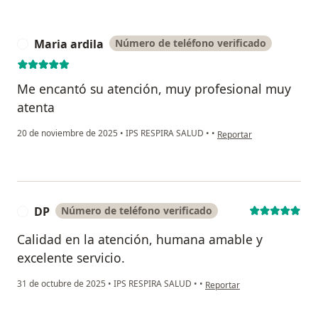
Maria ardila
Número de teléfono verificado
M
Me encantó su atención, muy profesional muy
atenta
en opinión del usuario Ma
20 de noviembre de 2025
•
IPS RESPIRA SALUD
•
•
Reportar
DP
Número de teléfono verificado
D
Calidad en la atención, humana amable y
excelente servicio.
en opinión del usuario DP
31 de octubre de 2025
•
IPS RESPIRA SALUD
•
•
Reportar