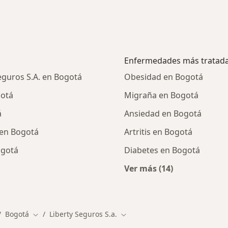
Enfermedades más tratad
eguros S.A. en Bogotá
Obesidad en Bogotá
gotá
Migraña en Bogotá
á
Ansiedad en Bogotá
 en Bogotá
Artritis en Bogotá
ogotá
Diabetes en Bogotá
Ver más (14)
alistas de Liberty Seguros S.A.
Más en esta catego
Bogotá
Liberty Seguros S.a.
biar de ciudad
Cambiar de ciudad
Cambiar de ciudad