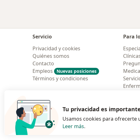
Servicio
Para l
Privacidad y cookies
Especia
Quiénes somos
Clínica
Contacto
Pregun
Empleos
Medic
Nuevas posiciones
Términos y condiciones
Servici
Enfer
Pregun
Aplicac
Tu privacidad es important
Usamos cookies para ofrecerte u
Leer más
.
se abre en una n
se abre 
s
Polska
,
Türkiye
,
España
,