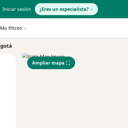
Iniciar sesión
¿Eres un especialista?
ás filtros
ogotá
Lun
Mar
Mié
Ampliar mapa
10 Ago
11 Ago
12 Ago