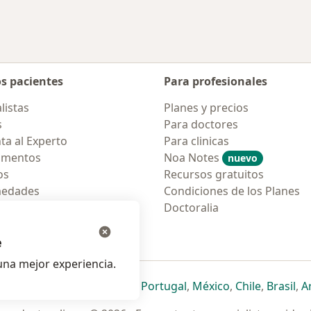
os pacientes
Para profesionales
listas
Planes y precios
s
Para doctores
ta al Experto
Para clinicas
amentos
Noa Notes
nuevo
os
Recursos gratuitos
medades
Condiciones de los Planes
tas Frecuentes
Doctoralia
ión para móvil
e
na mejor experiencia.
ueva pestaña
en una nueva pestaña
e abre en una nueva pestaña
se abre en una nueva pestaña
se abre en una nueva pestaña
se abre en una nueva pestaña
se abre en una nueva p
se abre en una
se abre e
se
Italia
,
Deutschland
,
Česko
,
Portugal
,
México
,
Chile
,
Brasil
,
A