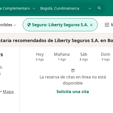
dad, enfermedad o nombre
p. ej. Bogotá
nibles
Seguro:
Liberty Seguros S.A.
M
taria recomendados de Liberty Seguros S.A. en B
rs
Hoy
Mañana
Sáb
Dom
6 Ago
7 Ago
8 Ago
9 Ago
o,
s
La reserva de citas en línea no está
disponible
•
Mapa
Solicita una cita