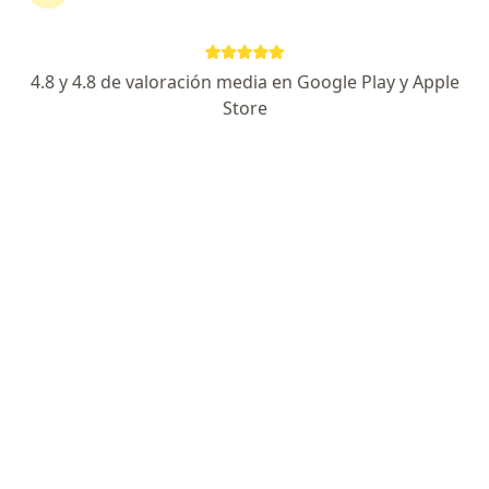
121 opiniones
Experiencia y conocimientos actualizados.
4.8 y 4.8 de valoración media en Google Play y Apple
Empatia, escucha y comunicacion clara
Store
Manejo integral, medicinas alternativas y vacunas
Dirección
En línea
Cra. 10 #134-07, Bogotá
•
Mapa
Consultorio Dra Correal Pediatra
Acepta Coomeva Medicina Prepagada S.A.
Consulta en Medicina Alternativa
Este especialista no ofrece reserva de cita en línea en esta dirección.
Solicita una cita