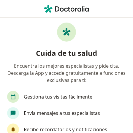
Men
Terapeuta Complementario • Bogotá, Cundinamarca
Filtros
Seguro:
Coomeva Medicina Pr
Profesionales en medicina complementaria
Cuida de tu salud
recomendados de Coomeva Medicina
Prepagada S.A. en Bogotá
Encuentra los mejores especialistas y pide cita.
Descarga la App y accede gratuitamente a funciones
exclusivas para ti:
Gestiona tus visitas fácilmente
Envía mensajes a tus especialistas
Dra. Maria Claudia Correal Ospina
Recibe recordatorios y notificaciones
·
Ver más
Terapeuta complementaria, Pediatra