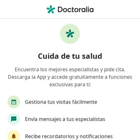
Men
Ácido Hialurónico • Cali, Valle del Cauca
Filtros
• 1
Seguro
Mapa
Especialistas en Ácido hialurónico Cali
Cuida de tu salud
Encuentra los mejores especialistas y pide cita.
¿Qué especialidad estás buscando?
Descarga la App y accede gratuitamente a funciones
Dermatólogo
Médico estético
Terapeuta 
exclusivas para ti:
Gestiona tus visitas fácilmente
Envía mensajes a tus especialistas
Recibe recordatorios y notificaciones