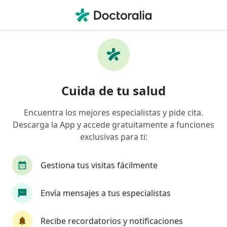
Men
Anticoagulación • Cúcuta, Norte de Santander
Filtros
• 1
Mapa
Especialistas en Anticoagulación Cúcuta
Cuida de tu salud
Encuentra los mejores especialistas y pide cita.
¿Qué especialidad estás buscando?
Descarga la App y accede gratuitamente a funciones
Internista
Especialista en Medicina Nuclear
exclusivas para ti:
Gestiona tus visitas fácilmente
Envía mensajes a tus especialistas
Recibe recordatorios y notificaciones