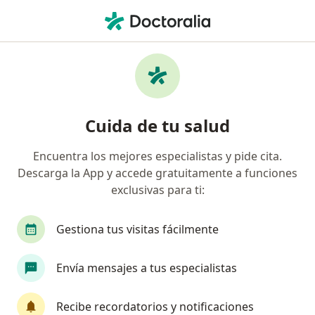
Men
Artroscopia De Hombro • Bogotá, Cundinamarca
Filtros
• 1
Seguro
Mapa
Especialistas en Artroscopia de hombro
Cuida de tu salud
Bogotá
Encuentra los mejores especialistas y pide cita.
Descarga la App y accede gratuitamente a funciones
¿Qué especialidad estás buscando?
exclusivas para ti:
Ortopedista y Traumatólogo
Fisioterapeuta
Gestiona tus visitas fácilmente
Envía mensajes a tus especialistas
Recibe recordatorios y notificaciones