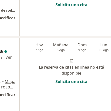
Solicita una cita
Consulta ortopedia y traumatología, cirugía de rodilla - Habital Medical Center - Torre 2 piso 5to - consultorio 7
pecificar
Hoy
Mañana
Dom
Lun
na
7 Ago
8 Ago
9 Ago
10 Ago
·
Ver
ga
La reserva de citas en línea no está
disponible
306, Bogotá
•
Mapa
Solicita una cita
VISITA PRIMERA VEZ ORTOPEDIA Y TRAUMA TOLOGIA
pecificar