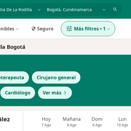
dad, enfermedad o nombre
p. ej. Bogotá
nibles
Seguro
Más filtros
•
1
illa Bogotá
oterapeuta
Cirujano general
Cardiólogo
Ver más
ález
Hoy
Mañana
Dom
Lun
7 Ago
8 Ago
9 Ago
10 Ago