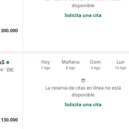
disponible
Solicita una cita
 300.000
AS
Hoy
Mañana
Dom
Lun
7 Ago
8 Ago
9 Ago
10 Ago
·
Ver
go
La reserva de citas en línea no está
disponible
Solicita una cita
 130.000