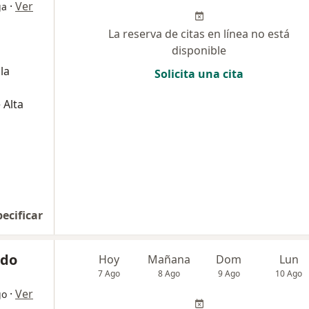
·
Ver
ga
La reserva de citas en línea no está
disponible
la
Solicita una cita
 Alta
pecificar
ndo
Hoy
Mañana
Dom
Lun
7 Ago
8 Ago
9 Ago
10 Ago
·
Ver
go