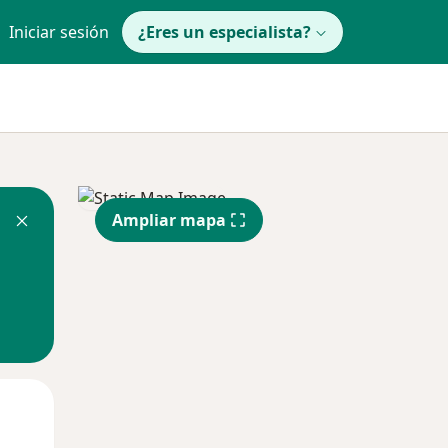
Iniciar sesión
¿Eres un especialista?
Ampliar mapa
Mar
Mié
Jue
11 Ago
12 Ago
13 Ago