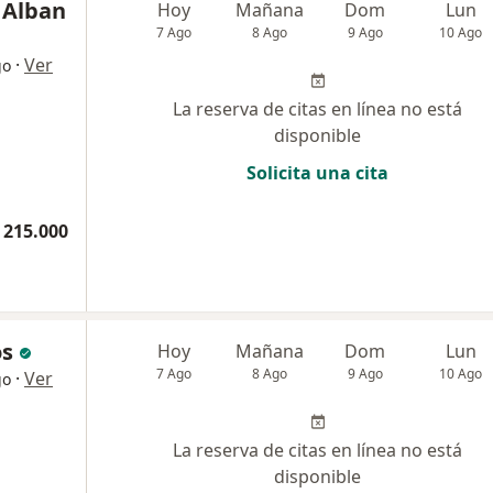
 Alban
Hoy
Mañana
Dom
Lun
7 Ago
8 Ago
9 Ago
10 Ago
·
Ver
go
La reserva de citas en línea no está
disponible
Solicita una cita
 215.000
os
Hoy
Mañana
Dom
Lun
7 Ago
8 Ago
9 Ago
10 Ago
·
Ver
go
La reserva de citas en línea no está
disponible