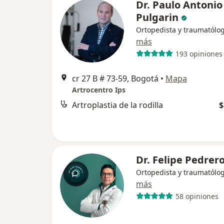
Dr. Paulo Antonio
Pulgarin
Ortopedista y traumatólo
más
193 opiniones
cr 27 B # 73-59, Bogotá
•
Mapa
Artrocentro Ips
Artroplastia de la rodilla
$
Dr. Felipe Pedrer
Ortopedista y traumatólo
más
58 opiniones