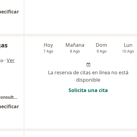
pecificar
gas
Hoy
Mañana
Dom
Lun
7 Ago
8 Ago
9 Ago
10 Ago
·
Ver
go
La reserva de citas en línea no está
disponible
Solicita una cita
Consultorio privado - Dra. Marcela Vargas, Consultorio 304
pecificar