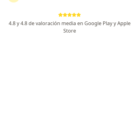
4.8 y 4.8 de valoración media en Google Play y Apple
Store
Nuevo perfil en Doctoralia
Dr. Sandra Salamanca
·
Ver más
Psicóloga
2 opiniones
Carrera 25# 37- 78, Bogotá
•
Mapa
Para padres, madres y familia.
Asesoría psicológica y psicoeducación
$ 120
Este especialista no ofrece reserva de cita en línea en esta dirección.
Solicita una cita