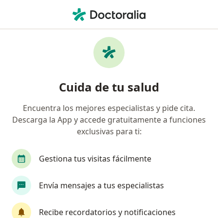
Men
Asesoría Psicológica Y Psicoeducación • Bogotá, Cundinamarca
Filtros
• 1
Seguro
Mapa
Especialistas en Asesoría psicológica y
Cuida de tu salud
psicoeducación Bogotá
Encuentra los mejores especialistas y pide cita.
Descarga la App y accede gratuitamente a funciones
¿Qué especialidad estás buscando?
exclusivas para ti:
Psicólogo
Neuropsicólogo
Sexólogo
Gestiona tus visitas fácilmente
Terapeuta complementario
Envía mensajes a tus especialistas
Fisioterapeuta
Ver más
Recibe recordatorios y notificaciones