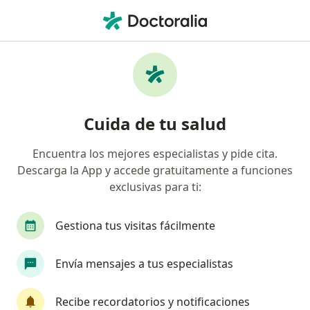
Men
Certificado Visual Para Colegios • Bogotá, Cundinamarca
Filtros
• 1
Seguro
Mapa
Especialistas en Certificado visual para
Cuida de tu salud
colegios Bogotá
Encuentra los mejores especialistas y pide cita.
Descarga la App y accede gratuitamente a funciones
¿Qué especialidad estás buscando?
exclusivas para ti:
Optómetra
Médico general
Oftalmólogo
Gestiona tus visitas fácilmente
Envía mensajes a tus especialistas
Recibe recordatorios y notificaciones