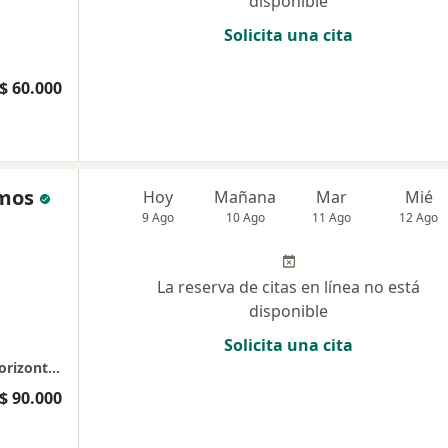
disponible
Solicita una cita
$ 60.000
amos
Hoy
Mañana
Mar
Mié
9 Ago
10 Ago
11 Ago
12 Ago
La reserva de citas en línea no está
disponible
Solicita una cita
Consulta Privada de Optometría - Edificio Horizonte Health Resources Consultorio 509
$ 90.000