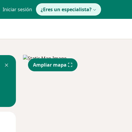
Iniciar sesión
¿Eres un especialista?
Ampliar mapa
Jue
Vie
Sáb
13 Ago
14 Ago
15 Ago