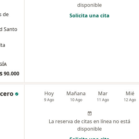
disponible
s de
Solicita una cita
d Santo
lta
GÍA
$ 90.000
ucero
Hoy
Mañana
Mar
Mié
9 Ago
10 Ago
11 Ago
12 Ago
La reserva de citas en línea no está
disponible