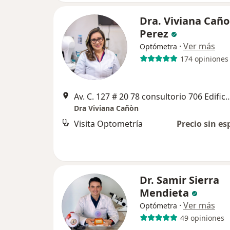
Dra. Viviana Cañ
Perez
·
Ver más
Optómetra
174 opiniones
Av. C. 127 # 20 78 consultorio 706 Edifici
Dra Viviana Cañòn
Visita Optometría
Precio sin es
Dr. Samir Sierra
Mendieta
·
Ver más
Optómetra
49 opiniones