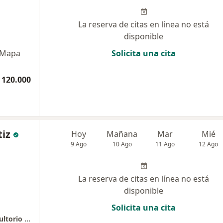
La reserva de citas en línea no está
disponible
Mapa
Solicita una cita
 120.000
tiz
Hoy
Mañana
Mar
Mié
9 Ago
10 Ago
11 Ago
12 Ago
La reserva de citas en línea no está
disponible
Solicita una cita
Javier Celis Optometria Especializada - Consultorio 403