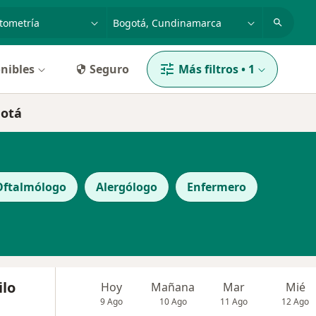
dad, enfermedad o nombre
p. ej. Bogotá
nibles
Seguro
Más filtros
•
1
gotá
Oftalmólogo
Alergólogo
Enfermero
ilo
Hoy
Mañana
Mar
Mié
9 Ago
10 Ago
11 Ago
12 Ago