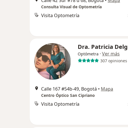
Calle 42 Sur #78 d 68, Bogotá
•
Mapa
Consulta Visual de Optometría
Visita Optometría
Dra. Patricia Del
·
Ver más
Optómetra
307 opiniones
Calle 167 #54b-49, Bogotá
•
Mapa
Centro Óptico San Cipriano
Visita Optometría