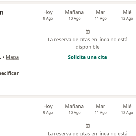
on
Hoy
Mañana
Mar
Mié
9 Ago
10 Ago
11 Ago
12 Ago
La reserva de citas en línea no está
disponible
o Horizonte, Bogotá
•
Mapa
Solicita una cita
pecificar
Hoy
Mañana
Mar
Mié
9 Ago
10 Ago
11 Ago
12 Ago
La reserva de citas en línea no está