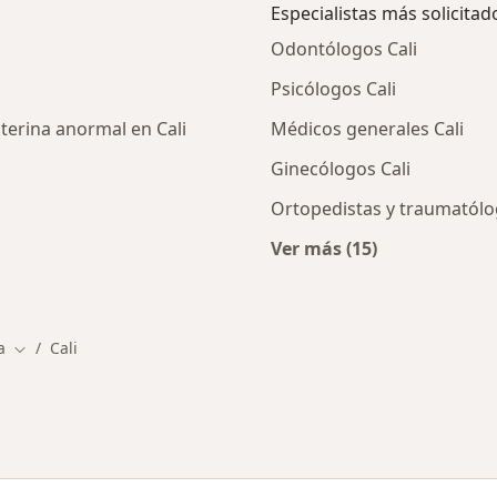
Especialistas más solicitad
Odontólogos Cali
Psicólogos Cali
terina anormal en Cali
Médicos generales Cali
Ginecólogos Cali
Ortopedistas y traumatólo
Ver más (15)
ios en Cali
Más en esta categor
a
Cali
Cambiar de ciudad