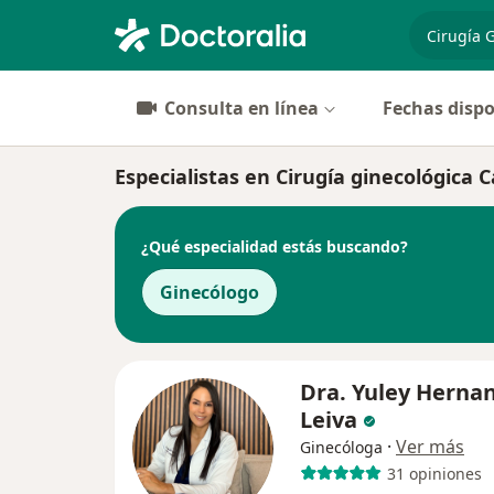
especiali
Consulta en línea
Fechas dispo
Especialistas en Cirugía ginecológica C
¿Qué especialidad estás buscando?
Ginecólogo
Dra. Yuley Herna
Leiva
·
Ver más
Ginecóloga
31 opiniones