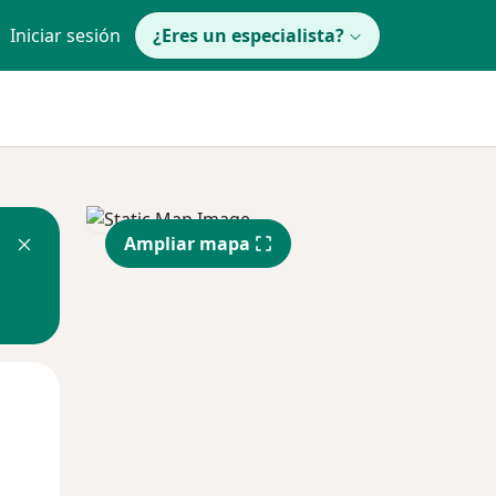
Iniciar sesión
¿Eres un especialista?
Ampliar mapa
Mar
Mié
Jue
11 Ago
12 Ago
13 Ago