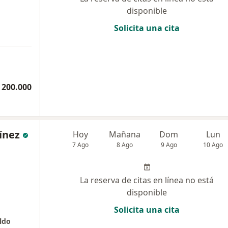
disponible
Solicita una cita
 200.000
ínez
Hoy
Mañana
Dom
Lun
7 Ago
8 Ago
9 Ago
10 Ago
La reserva de citas en línea no está
disponible
Solicita una cita
aldo