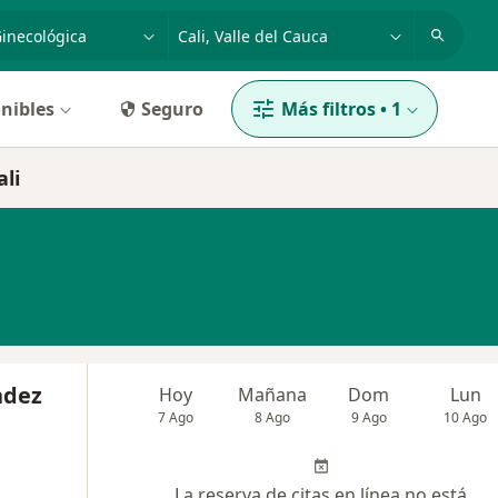
dad, enfermedad o nombre
p. ej. Bogotá
nibles
Seguro
Más filtros
•
1
ali
ndez
Hoy
Mañana
Dom
Lun
7 Ago
8 Ago
9 Ago
10 Ago
La reserva de citas en línea no está