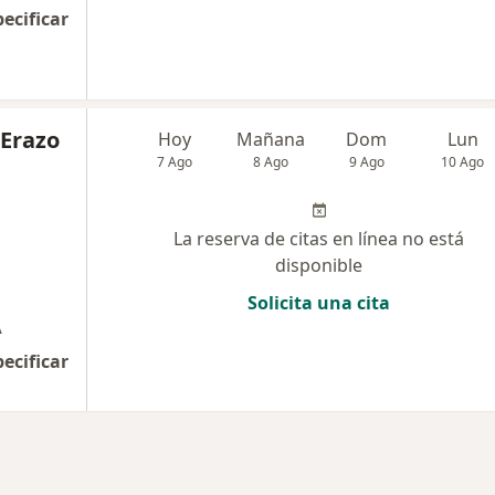
pecificar
 Erazo
Hoy
Mañana
Dom
Lun
7 Ago
8 Ago
9 Ago
10 Ago
La reserva de citas en línea no está
disponible
Solicita una cita
A
pecificar