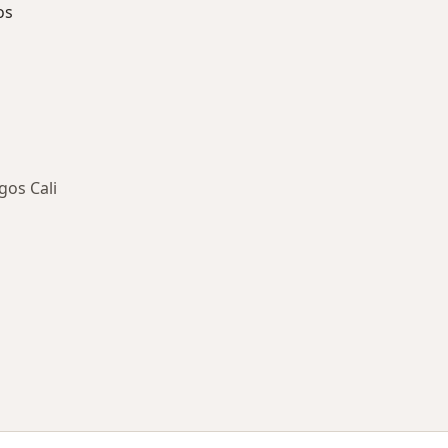
os
gos Cali
ía: Especialistas más solicitados