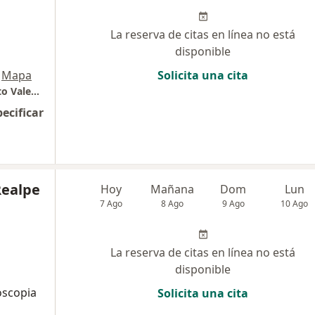
La reserva de citas en línea no está
disponible
Mapa
Solicita una cita
Unidad de Patologia Cervical Dr Jesus Alberto Valencia
pecificar
Realpe
Hoy
Mañana
Dom
Lun
7 Ago
8 Ago
9 Ago
10 Ago
La reserva de citas en línea no está
disponible
roscopia
Solicita una cita