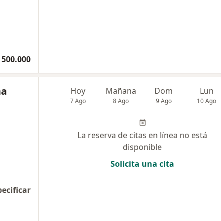
 500.000
na
Hoy
Mañana
Dom
Lun
7 Ago
8 Ago
9 Ago
10 Ago
La reserva de citas en línea no está
disponible
Solicita una cita
pecificar