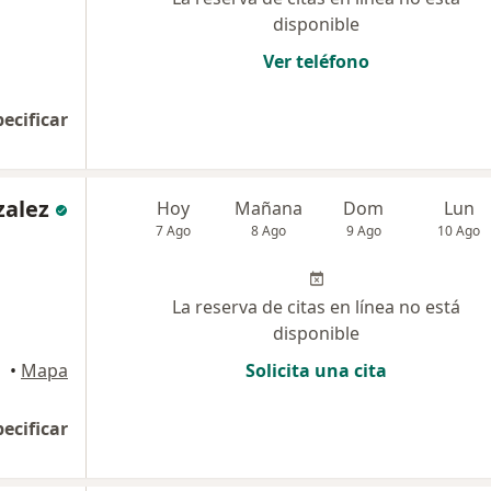
disponible
Ver teléfono
pecificar
zalez
Hoy
Mañana
Dom
Lun
7 Ago
8 Ago
9 Ago
10 Ago
La reserva de citas en línea no está
disponible
•
Mapa
Solicita una cita
pecificar