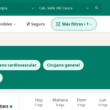
dad, enfermedad o nombre
p. ej. Bogotá
nibles
Seguro
Más filtros
•
1
ano cardiovascular
Cirujano general
Hoy
Mañana
Dom
Lun
uten
7 Ago
8 Ago
9 Ago
10 Ago