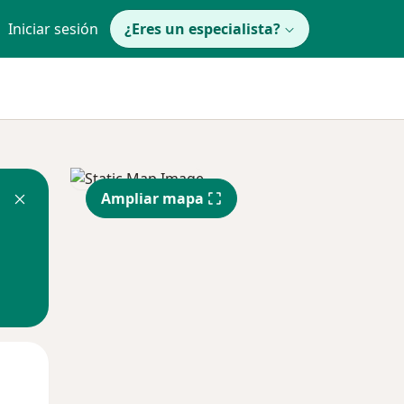
Iniciar sesión
¿Eres un especialista?
Ampliar mapa
Mar
Mié
Jue
11 Ago
12 Ago
13 Ago