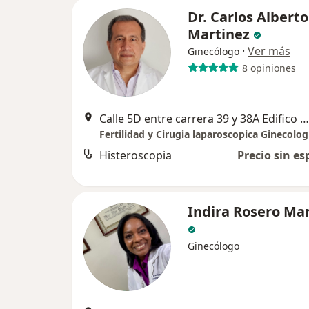
Dr. Carlos Alberto
Martinez
·
Ver más
Ginecólogo
8 opiniones
Calle 5D entre carrera 39 y 38A Edifico Vida (colores) Torre 2 consultorio 611., Cali
Fertilidad y Cirugia laparoscopica Ginecolog
Histeroscopia
Precio sin es
Indira Rosero Ma
Ginecólogo