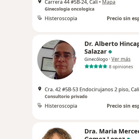
Carrera 44 #5B-24, Cali
•
Mapa
Ginecologia oncologica
Histeroscopia
Precio sin es
Dr. Alberto Hinca
Salazar
·
Ver más
Ginecólogo
8 opiniones
Cra. 42 #5B-53 Endocirujanos 2 piso, Cal
Consultorio privado
Histeroscopia
Precio sin es
Dra. Maria Merce
Gomez Lopez