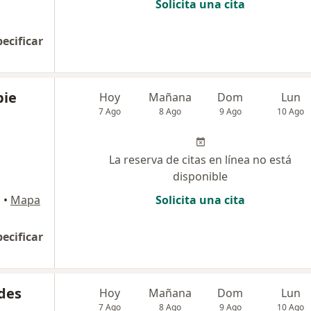
Solicita una cita
pecificar
pie
Hoy
Mañana
Dom
Lun
7 Ago
8 Ago
9 Ago
10 Ago
La reserva de citas en línea no está
disponible
i
•
Mapa
Solicita una cita
pecificar
des
Hoy
Mañana
Dom
Lun
7 Ago
8 Ago
9 Ago
10 Ago