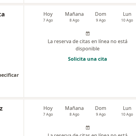
ta
Hoy
Mañana
Dom
Lun
7 Ago
8 Ago
9 Ago
10 Ago
La reserva de citas en línea no está
disponible
Solicita una cita
pecificar
z
Hoy
Mañana
Dom
Lun
7 Ago
8 Ago
9 Ago
10 Ago
La reserva de citas en línea no está