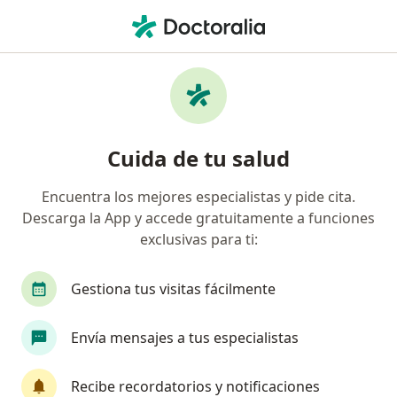
Men
Diagnóstico Y Tratamiento De Hemorragia Uterina Anormal • Cali, Valle del Cauca
Filtros
• 1
Seguro
Mapa
Especialistas en Diagnóstico y tratamiento
Cuida de tu salud
de hemorragia uterina anormal Cali
Encuentra los mejores especialistas y pide cita.
Descarga la App y accede gratuitamente a funciones
¿Qué especialidad estás buscando?
exclusivas para ti:
Ginecólogo
Alergólogo
Cirujano cardiova
Gestiona tus visitas fácilmente
Envía mensajes a tus especialistas
Recibe recordatorios y notificaciones