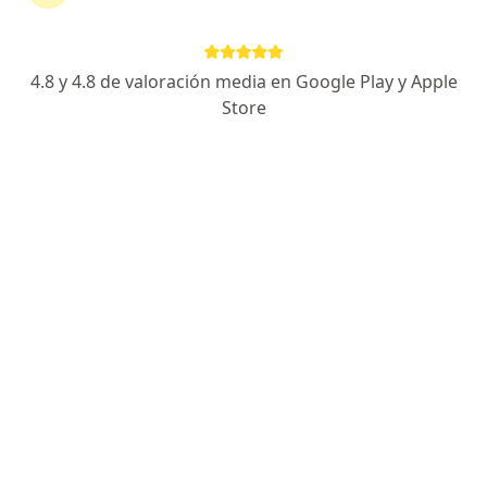
Psicólogos Cúcuta
Médicos generales Cúcuta
4.8 y 4.8 de valoración media en Google Play y Apple
Ginecólogos Cúcuta
Store
Pediatras Cúcuta
Ver más (15)
Más en esta categoría: Especialistas más soli
Página De Inicio
Servicios
Consulta De Control Médico
Cúcuta
Cambiar de ciudad