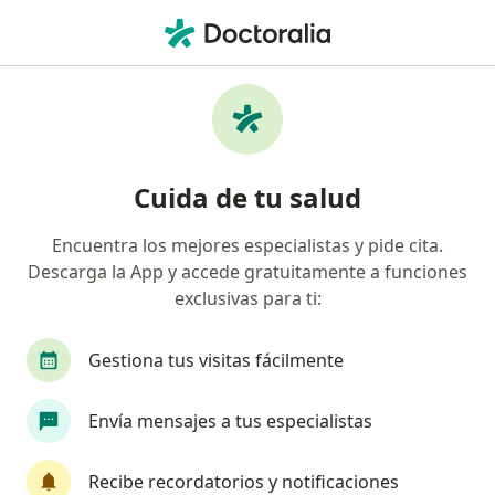
Men
Consulta De Control Médico • Cúcuta, Norte de Santander
Búsquedas relacionadas
Otros servicios en Cúcuta
Visita medicina general en Cúcuta
Cuida de tu salud
Consulta en línea en Cúcuta
Encuentra los mejores especialistas y pide cita.
Manejo de diabetes en Cúcuta
Descarga la App y accede gratuitamente a funciones
Atención de paciente adulto en Cúcuta
exclusivas para ti:
Certificado para estudio en Cúcuta
Gestiona tus visitas fácilmente
Ver más (15)
Más en esta categoría: Otros servicios en Cú
Envía mensajes a tus especialistas
Especialistas más solicitados
Odontólogos Cúcuta
Recibe recordatorios y notificaciones