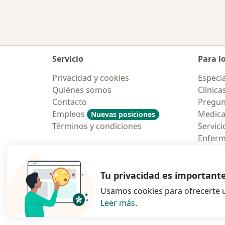
Servicio
Para l
Privacidad y cookies
Especia
Quiénes somos
Clínica
Contacto
Pregun
Empleos
Medic
Nuevas posiciones
Términos y condiciones
Servici
Enfer
Pregun
Aplicac
Tu privacidad es important
Usamos cookies para ofrecerte u
Leer más
.
se abre en una n
se abre 
s
Polska
,
Türkiye
,
España
,