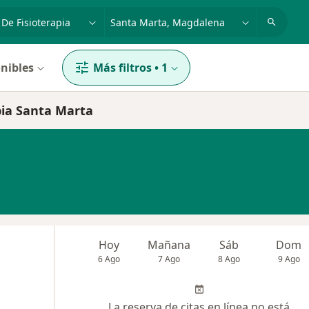
dad, enfermedad o nombre
p. ej. Bogotá
nibles
Más filtros
•
1
pia Santa Marta
Hoy
Mañana
Sáb
Dom
6 Ago
7 Ago
8 Ago
9 Ago
La reserva de citas en línea no está