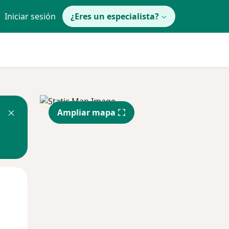
Iniciar sesión
¿Eres un especialista?
Ampliar mapa
Lun
Mar
Mié
10 Ago
11 Ago
12 Ago