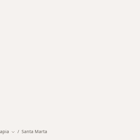
s más solicitados
rapia
Santa Marta
Cambiar de ciudad