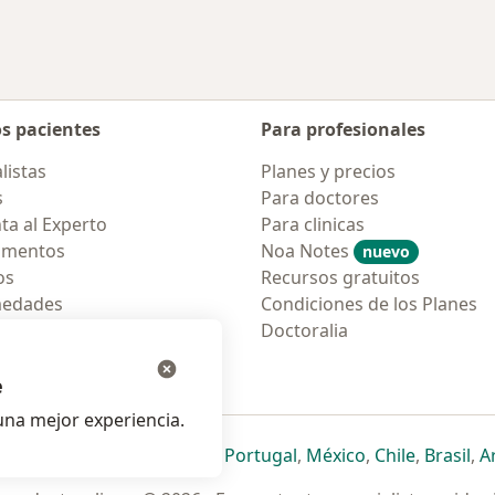
os pacientes
Para profesionales
listas
Planes y precios
s
Para doctores
ta al Experto
Para clinicas
amentos
Noa Notes
nuevo
os
Recursos gratuitos
medades
Condiciones de los Planes
tas Frecuentes
Doctoralia
ión para móvil
e
na mejor experiencia.
ueva pestaña
en una nueva pestaña
e abre en una nueva pestaña
se abre en una nueva pestaña
se abre en una nueva pestaña
se abre en una nueva pestaña
se abre en una nueva p
se abre en una
se abre e
se
Italia
,
Deutschland
,
Česko
,
Portugal
,
México
,
Chile
,
Brasil
,
A