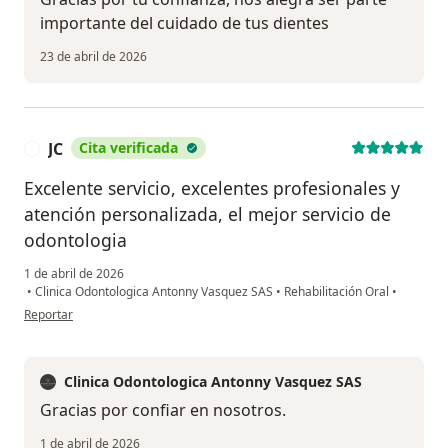
importante del cuidado de tus dientes
23 de abril de 2026
JC
Cita verificada
J
Excelente servicio, excelentes profesionales y
atención personalizada, el mejor servicio de
odontologia
1 de abril de 2026
•
Clinica Odontologica Antonny Vasquez SAS
•
Rehabilitación Oral
•
en opinión del usuario JC
Reportar
Clinica Odontologica Antonny Vasquez SAS
Gracias por confiar en nosotros.
1 de abril de 2026