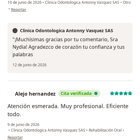
10 de junio de 2026
•
Clinica Odontologica Antonny Vasquez SAS
•
Otro
en opinión del usuario Nydia
•
Reportar
Clinica Odontologica Antonny Vasquez SAS
"¡Muchísimas gracias por tu comentario, Sra
Nydia! Agradezco de corazón tu confianza y tus
palabras
12 de junio de 2026
Alejo hernandez
Cita verificada
A
Atención esmerada. Muy profesional. Eficiente
todo.
9 de junio de 2026
•
Clinica Odontologica Antonny Vasquez SAS
•
Rehabilitación Oral
•
en opinión del usuario Alejo hernandez
Reportar