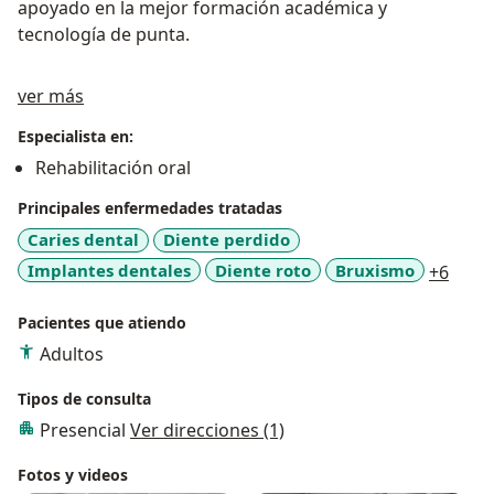
apoyado en la mejor formación académica y
tecnología de punta.
Acerca de mí
ver más
Especialista en:
Rehabilitación oral
Principales enfermedades tratadas
Caries dental
Diente perdido
a11y
Implantes dentales
Diente roto
Bruxismo
+6
Pacientes que atiendo
Adultos
Tipos de consulta
Presencial
Ver direcciones (1)
Fotos y videos