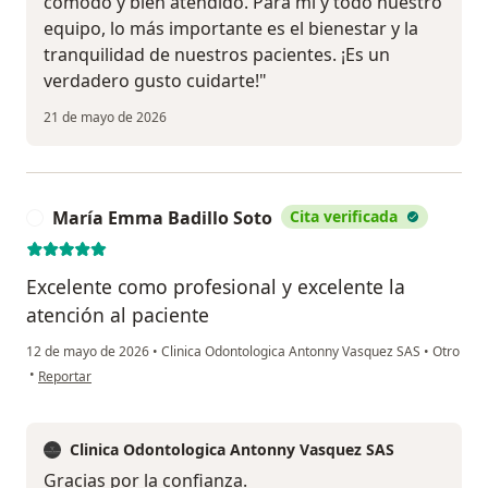
cómodo y bien atendido. Para mi y todo nuestro
equipo, lo más importante es el bienestar y la
tranquilidad de nuestros pacientes. ¡Es un
verdadero gusto cuidarte!"
21 de mayo de 2026
María Emma Badillo Soto
Cita verificada
M
Excelente como profesional y excelente la
atención al paciente
12 de mayo de 2026
•
Clinica Odontologica Antonny Vasquez SAS
•
Otro
en opinión del usuario María Emma Badillo Soto
•
Reportar
Clinica Odontologica Antonny Vasquez SAS
Gracias por la confianza.