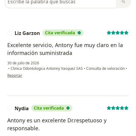
Liz Garzon
Cita verificada
L
Excelente servicio, Antony fue muy claro en la
información suministrada
30 de julio de 2026
•
Clinica Odontologica Antonny Vasquez SAS
•
Consulta de valoración
•
en opinión del usuario Liz Garzon
Reportar
Nydia
Cita verificada
N
Antony es un excelente Dr.respetuoso y
responsable.