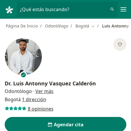
Men
¿Qué estás buscando?
Página De Inicio
Odontólogo
Bogotá
Luis Antonny 
Cambiar de ciudad
Dr.
Luis Antonny Vasquez Calderón
sobre las especializaciones
Odontólogo
·
Ver más
Bogotá
1 dirección
8 opiniones
Agendar cita