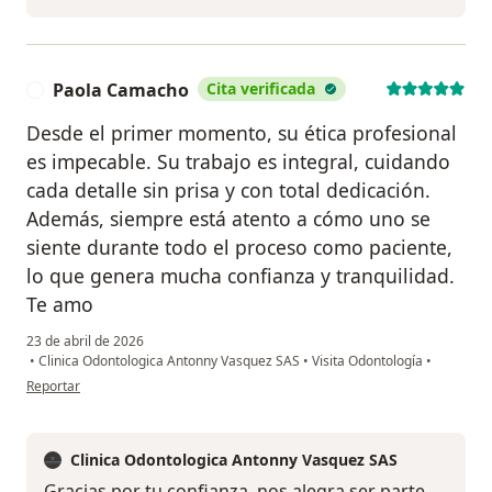
Paola Camacho
Cita verificada
P
Desde el primer momento, su ética profesional
es impecable. Su trabajo es integral, cuidando
cada detalle sin prisa y con total dedicación.
Además, siempre está atento a cómo uno se
siente durante todo el proceso como paciente,
lo que genera mucha confianza y tranquilidad.
Te amo
23 de abril de 2026
•
Clinica Odontologica Antonny Vasquez SAS
•
Visita Odontología
•
en opinión del usuario Paola Camacho
Reportar
Clinica Odontologica Antonny Vasquez SAS
Gracias por tu confianza, nos alegra ser parte