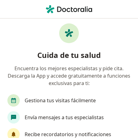
Men
¿Qué estás buscando?
Página De Inicio
Servicios
Consulta Medicina General
Consulta medicina general -
Cuida de tu salud
Información, expertos y
preguntas frecuentes
Encuentra los mejores especialistas y pide cita.
Descarga la App y accede gratuitamente a funciones
exclusivas para ti:
Gestiona tus visitas fácilmente
Información
Envía mensajes a tus especialistas
Expertos en consulta medicina general
Recibe recordatorios y notificaciones