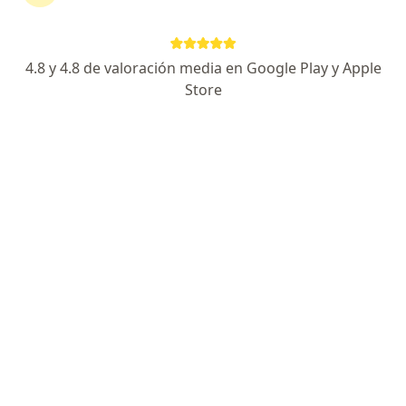
Guillermo Alejandro Cáceres Díaz
4.8 y 4.8 de valoración media en Google Play y Apple
Sexólogo, Médico general
Store
Bogotá
Reservar cita
Maigi Obando Velez
Médico general
Medellín
Reservar cita
Katerine Mora Cardenas
Médico estético, Médico general
Villavicencio
Reservar cita