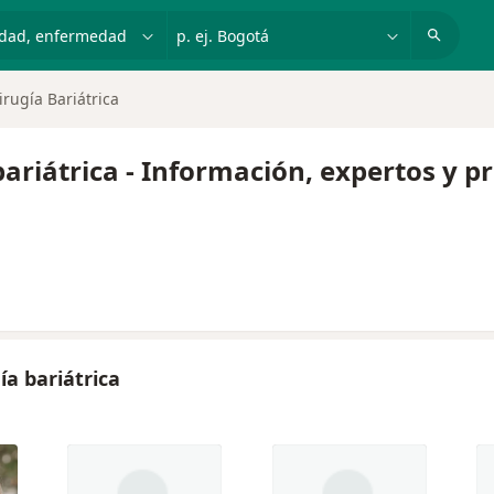
dad, enfermedad o nombre
p. ej. Bogotá
irugía Bariátrica
bariátrica - Información, expertos y 
ía bariátrica