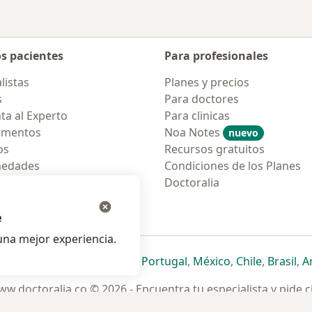
os pacientes
Para profesionales
listas
Planes y precios
s
Para doctores
ta al Experto
Para clinicas
amentos
Noa Notes
nuevo
os
Recursos gratuitos
medades
Condiciones de los Planes
tas Frecuentes
Doctoralia
ión para móvil
e
na mejor experiencia.
ueva pestaña
en una nueva pestaña
e abre en una nueva pestaña
se abre en una nueva pestaña
se abre en una nueva pestaña
se abre en una nueva pestaña
se abre en una nueva p
se abre en una
se abre e
se
Italia
,
Deutschland
,
Česko
,
Portugal
,
México
,
Chile
,
Brasil
,
A
w.doctoralia.co © 2026 - Encuentra tu especialista y pide c