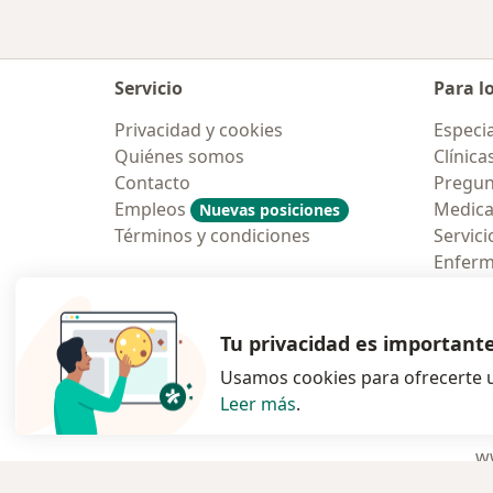
Servicio
Para l
Privacidad y cookies
Especia
Quiénes somos
Clínica
Contacto
Pregun
Empleos
Medic
Nuevas posiciones
Términos y condiciones
Servici
Enfer
Pregun
Aplicac
Tu privacidad es important
Usamos cookies para ofrecerte u
Leer más
.
se abre en una n
se abre 
s
Polska
,
Türkiye
,
España
,
ww