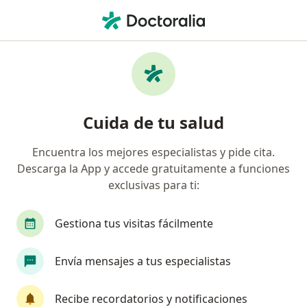
Men
Consulta Psicológica Por Dependencia Emocional • Bogotá, Cundinamarca
Filtros
• 1
Seguro
Mapa
Especialistas en Consulta psicológica por
Cuida de tu salud
dependencia emocional Bogotá
Encuentra los mejores especialistas y pide cita.
Descarga la App y accede gratuitamente a funciones
¿Qué especialidad estás buscando?
exclusivas para ti:
Psicólogo
Sexólogo
Terapeuta complemen
Gestiona tus visitas fácilmente
Envía mensajes a tus especialistas
Recibe recordatorios y notificaciones