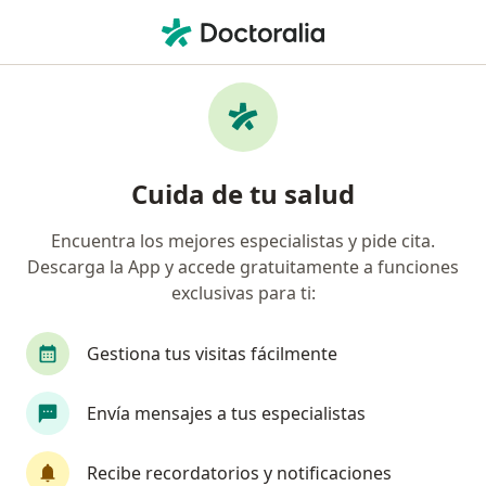
Men
Curetaje De Lesiones • Medellín, Antioquia
Filtros
• 1
Seguro
Mapa
Especialistas en Curetaje de lesiones
Cuida de tu salud
Medellín
Encuentra los mejores especialistas y pide cita.
Descarga la App y accede gratuitamente a funciones
¿Qué especialidad estás buscando?
exclusivas para ti:
Dermatólogo
Médico general
Gestiona tus visitas fácilmente
Envía mensajes a tus especialistas
Recibe recordatorios y notificaciones