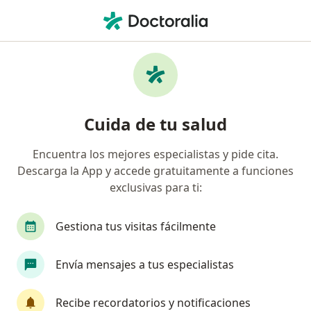
Men
Extirpación Y Reparación De Lesiones Benignas Cutáneas Por Excisión • Medellín, Antioquia
Filtros
• 1
Seguro
Mapa
Especialistas en Extirpación y reparación de
Cuida de tu salud
lesiones benignas cutáneas por excisión
Medellín
Encuentra los mejores especialistas y pide cita.
Descarga la App y accede gratuitamente a funciones
¿Qué especialidad estás buscando?
exclusivas para ti:
Dermatólogo
Médico general
Enfermero
Gestiona tus visitas fácilmente
Envía mensajes a tus especialistas
Recibe recordatorios y notificaciones