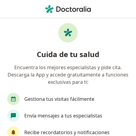
Men
Biopsia De Piel Por Curetaje • Medellín, Antioquia
Filtros
• 1
Seguro
Mapa
Especialistas en Biopsia de piel por curetaje
Cuida de tu salud
Medellín
Encuentra los mejores especialistas y pide cita.
Descarga la App y accede gratuitamente a funciones
¿Qué especialidad estás buscando?
exclusivas para ti:
Dermatólogo
Médico general
Enfermero
Gestiona tus visitas fácilmente
Envía mensajes a tus especialistas
Recibe recordatorios y notificaciones