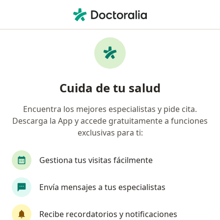
Men
Dermoabrasión • Medellín, Antioquia
Filtros
• 1
Seguro
Mapa
Especialistas en Dermoabrasión Medellín
Cuida de tu salud
Encuentra los mejores especialistas y pide cita.
¿Qué especialidad estás buscando?
Descarga la App y accede gratuitamente a funciones
Dermatólogo
Médico general
exclusivas para ti:
Gestiona tus visitas fácilmente
Envía mensajes a tus especialistas
Recibe recordatorios y notificaciones