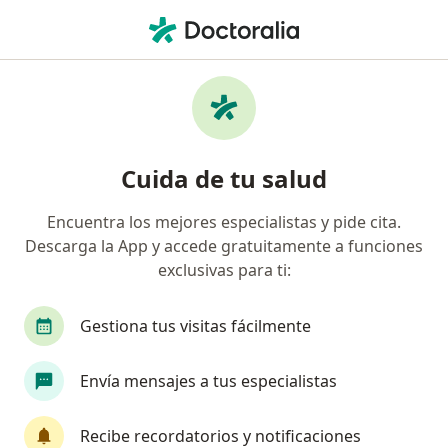
Men
Ecografía De Tiroides Y Cuello • Bogotá, Cundinamarca
Filtros
• 1
Seguro
Mapa
Especialistas en Ecografía de tiroides y
Cuida de tu salud
cuello Bogotá
Encuentra los mejores especialistas y pide cita.
Descarga la App y accede gratuitamente a funciones
¿Qué especialidad estás buscando?
exclusivas para ti:
Cirujano de cabeza y cuello
Gestiona tus visitas fácilmente
Envía mensajes a tus especialistas
Recibe recordatorios y notificaciones