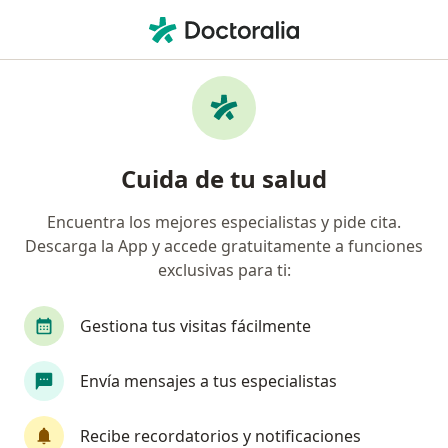
Men
Electrocardiograma Ecg • Cali, Valle del Cauca
Filtros
• 1
Seguro
Mapa
Especialistas en Electrocardiograma (ECG)
Cuida de tu salud
Cali
Encuentra los mejores especialistas y pide cita.
Descarga la App y accede gratuitamente a funciones
¿Qué especialidad estás buscando?
exclusivas para ti:
Internista
Cardiólogo
Médico general
Gestiona tus visitas fácilmente
Envía mensajes a tus especialistas
Recibe recordatorios y notificaciones