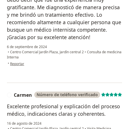
gratificante. Me diagnosticó de manera precisa
y me brindó un tratamiento efectivo. Lo
recomiendo altamente a cualquier persona que
busque un médico internista competente.
¡Gracias por su excelente atención!
6 de septiembre de 2024
•
Centro Comercial Jardín Plaza, Jardín central 2
•
Consulta de medicina
Interna
en opinión del usuario Edinson Acevedo
•
Reportar
Carmen
Número de teléfono verificado
C
Excelente profesional y explicación del proceso
médico, indicaciones claras y coherentes.
16 de agosto de 2024
•
Centro Comercial Jardín Plaza, Jardín central 2
•
Visita Medicina