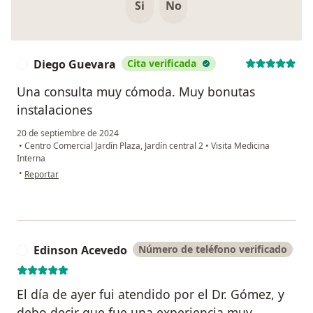
Si
No
Diego Guevara
Cita verificada
D
Una consulta muy cómoda. Muy bonutas
instalaciones
20 de septiembre de 2024
•
Centro Comercial Jardín Plaza, Jardín central 2
•
Visita Medicina
Interna
en opinión del usuario Diego Guevara
•
Reportar
Edinson Acevedo
Número de teléfono verificado
E
El día de ayer fui atendido por el Dr. Gómez, y
debo decir que fue una experiencia muy