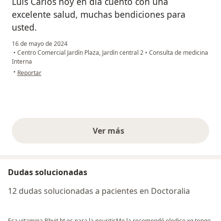
Luis Carlos hoy en día cuento con una
excelente salud, muchas bendiciones para
usted.
16 de mayo de 2024
•
Centro Comercial Jardín Plaza, Jardín central 2
•
Consulta de medicina
Interna
en opinión del usuario Hernan Guerrero
•
Reportar
Ver más
opiniones anteriores
Dudas solucionadas
12 dudas solucionadas a pacientes en Doctoralia
Esa vitamina Bbvit ht es para la neuritisMe la recomendó eledico xq tengo