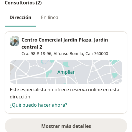
Consultorios (2)
Dirección
En línea
Centro Comercial Jardín Plaza, Jardín
central 2
Cra. 98 # 18-96,
Alfonso Bonilla
,
Cali
760000
Ampliar
se abre en una nueva pestañ
Disponibilidad
Este especialista no ofrece reserva online en esta
dirección
¿Qué puedo hacer ahora?
Mostrar más detalles
sobre la dirección