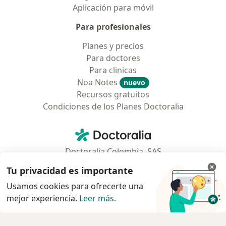
Aplicación para móvil
Para profesionales
Planes y precios
Para doctores
Para clinicas
Noa Notes
nuevo
Recursos gratuitos
Condiciones de los Planes Doctoralia
Contacto
Doctoralia - Página de inicio
Doctoralia Colombia, SAS
Tv 23 No. 97 - 73
Tu privacidad es importante
Municipio: Bogotá D.C., Colombia
Usamos cookies para ofrecerte una
mejor experiencia.
Leer más
.
se abre en una nueva pestaña
se abre en una nueva pestaña
se abre en una nueva pestaña
se abre en una nueva pes
se abre en 
se a
Polska
,
Türkiye
,
España
,
Italia
,
Deutschland
,
Česko
,