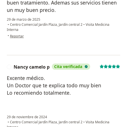
buen tratamiento. Ademas sus servicios tienen
un muy buen precio.
29 de marzo de 2025
•
Centro Comercial Jardín Plaza, Jardín central 2
•
Visita Medicina
Interna
en opinión del usuario L. Calderon
•
Reportar
Nancy camelo p
Cita verificada
N
Excente médico.
Un Doctor que te explica todo muy bien
Lo recomiendo totalmente.
29 de noviembre de 2024
•
Centro Comercial Jardín Plaza, Jardín central 2
•
Visita Medicina