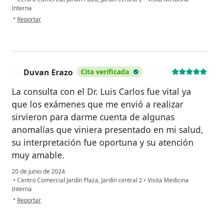
Interna
en opinión del usuario Carmen
•
Reportar
Duvan Erazo
Cita verificada
D
La consulta con el Dr. Luis Carlos fue vital ya
que los exámenes que me envió a realizar
sirvieron para darme cuenta de algunas
anomalías que viniera presentado en mi salud,
su interpretación fue oportuna y su atención
muy amable.
20 de junio de 2024
•
Centro Comercial Jardín Plaza, Jardín central 2
•
Visita Medicina
Interna
en opinión del usuario Duvan Erazo
•
Reportar