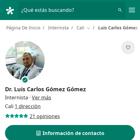
Men
¿Qué estás buscando?
Página De Inicio
Internista
Cali
Luis Carlos Gómez
Cambiar de ciudad
Dr.
Luis Carlos Gómez Gómez
sobre las especializaciones
Internista
·
Ver más
Cali
1 dirección
21 opiniones
Información de contacto