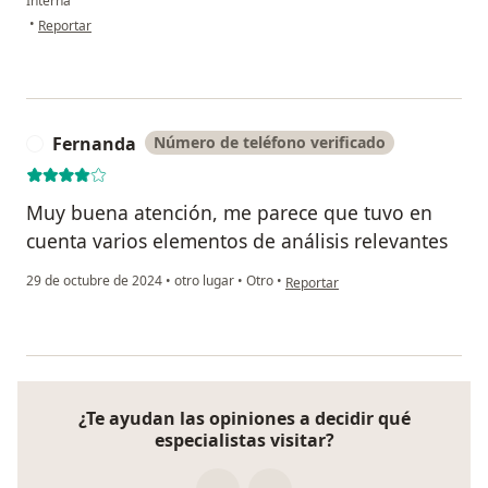
Interna
en opinión del usuario Nancy camelo p
•
Reportar
Fernanda
Número de teléfono verificado
F
Muy buena atención, me parece que tuvo en
cuenta varios elementos de análisis relevantes
en opinión del usuario Fernanda
29 de octubre de 2024
•
otro lugar
•
Otro
•
Reportar
¿Te ayudan las opiniones a decidir qué
especialistas visitar?