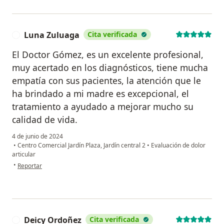
Luna Zuluaga
Cita verificada
L
El Doctor Gómez, es un excelente profesional,
muy acertado en los diagnósticos, tiene mucha
empatía con sus pacientes, la atención que le
ha brindado a mi madre es excepcional, el
tratamiento a ayudado a mejorar mucho su
calidad de vida.
4 de junio de 2024
•
Centro Comercial Jardín Plaza, Jardín central 2
•
Evaluación de dolor
articular
en opinión del usuario Luna Zuluaga
•
Reportar
Deicy Ordoñez
Cita verificada
D