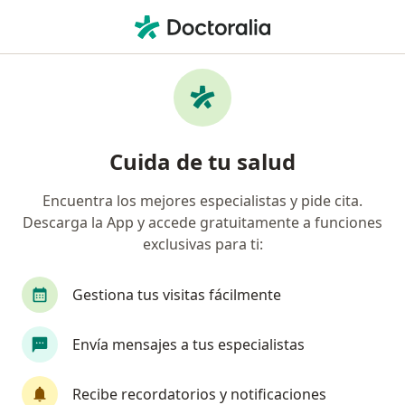
Men
Endodoncia • Medellín, Antioquia
Filtros
• 1
Seguro
Mapa
Especialistas en Endodoncia Medellín
Cuida de tu salud
Encuentra los mejores especialistas y pide cita.
¿Qué especialidad estás buscando?
Descarga la App y accede gratuitamente a funciones
Odontólogo
Ortodoncista
Cirujano maxil
exclusivas para ti:
Gestiona tus visitas fácilmente
Envía mensajes a tus especialistas
Recibe recordatorios y notificaciones