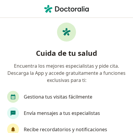
Men
Inyecciones De Toxina Botulínica • Barranquilla, Atlántico
Filtros
• 1
Seguro
Mapa
Especialistas en Inyecciones de toxina
Cuida de tu salud
botulínica Barranquilla
Encuentra los mejores especialistas y pide cita.
Descarga la App y accede gratuitamente a funciones
¿Qué especialidad estás buscando?
exclusivas para ti:
Cirujano plástico
Médico estético
Dermat
Gestiona tus visitas fácilmente
Envía mensajes a tus especialistas
Recibe recordatorios y notificaciones