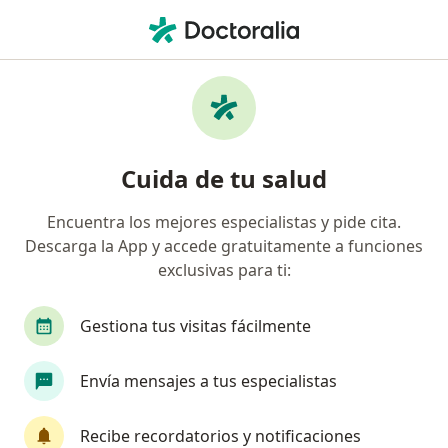
Men
Liposucción • Cartagena, Bolívar
Filtros
• 1
Seguro
Mapa
Especialistas en Liposucción Cartagena
Cuida de tu salud
Encuentra los mejores especialistas y pide cita.
¿Qué especialidad estás buscando?
Descarga la App y accede gratuitamente a funciones
Cirujano plástico
Cirujano general
Médico
exclusivas para ti:
Gestiona tus visitas fácilmente
Envía mensajes a tus especialistas
Recibe recordatorios y notificaciones