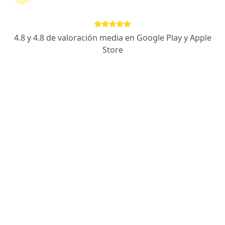
Laura Zapata Galvis
4.8 y 4.8 de valoración media en Google Play y Apple
Medico alternativo, Terapeuta complementario
Store
Medellín
Reservar cita
Erika Sánchez
Terapeuta complementario
Palmira
Camilo Torres Martinez
Especialista en medicina familiar, Terapeuta complementario
Cali
Jazmín S. Ariza Tarazona