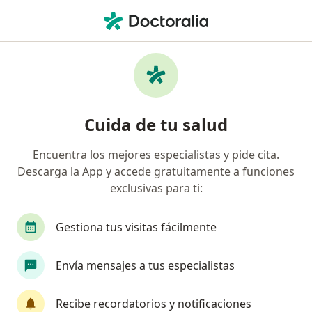
Men
¿Qué estás buscando?
Página De Inicio
Servicios
Medicina Sintergética
Medicina sintergética -
Cuida de tu salud
Información, expertos y
preguntas frecuentes
Encuentra los mejores especialistas y pide cita.
Descarga la App y accede gratuitamente a funciones
exclusivas para ti:
Gestiona tus visitas fácilmente
Información
Pregunta al Experto
Envía mensajes a tus especialistas
Expertos en medicina sintergética
Recibe recordatorios y notificaciones