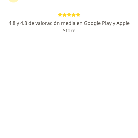
Yamileth Cruz Ararat
4.8 y 4.8 de valoración media en Google Play y Apple
Dermatólogo
Store
Cali
Reservar cita
Ingrid Serrato Perdomo
Dermatólogo
Bogotá
Reservar cita
Ginna Paola Rodriguez Varon
Médico estético
Chía
Reservar cita