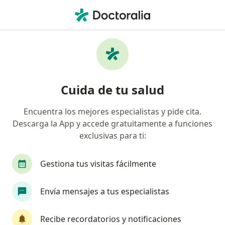
Men
¿Qué estás buscando?
Página De Inicio
Servicios
Peeling O Quimioexfoliación
Peeling o quimioexfoliación -
Cuida de tu salud
Información, expertos y
preguntas frecuentes
Encuentra los mejores especialistas y pide cita.
Descarga la App y accede gratuitamente a funciones
exclusivas para ti:
Gestiona tus visitas fácilmente
Información
Envía mensajes a tus especialistas
Expertos en peeling o quimioexfoliación
Recibe recordatorios y notificaciones