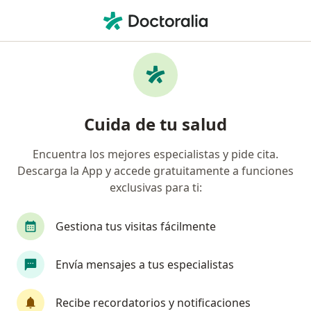
Men
Prevención Manejo Y Control De Estrés • Usaquen, Cundinamarca
Filtros
• 1
Mapa
Especialistas en Prevención, manejo y
Cuida de tu salud
control de estrés Usaquen
Encuentra los mejores especialistas y pide cita.
Descarga la App y accede gratuitamente a funciones
¿Qué especialidad estás buscando?
exclusivas para ti:
Psiquiatra
Terapeuta complementario
Mé
Gestiona tus visitas fácilmente
Envía mensajes a tus especialistas
Recibe recordatorios y notificaciones