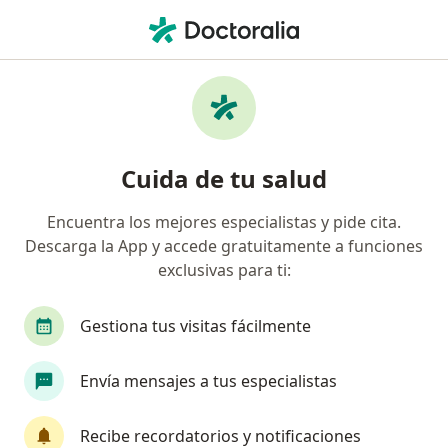
Men
Visita Psiquiatría • Usaquen, Cundinamarca
Filtros
• 1
Seguro
Mapa
Especialistas en Visita Psiquiatría Usaquen
Cuida de tu salud
Encuentra los mejores especialistas y pide cita.
¿Qué especialidad estás buscando?
Descarga la App y accede gratuitamente a funciones
Psiquiatra
Psiquiatra infantil
Epidemiólo
exclusivas para ti:
Gestiona tus visitas fácilmente
Envía mensajes a tus especialistas
Recibe recordatorios y notificaciones