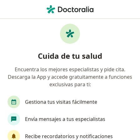
Men
¿Qué estás buscando?
Página De Inicio
Servicios
Protocolos Faciales
Protocolos faciales - Información,
Cuida de tu salud
expertos y preguntas frecuentes
Encuentra los mejores especialistas y pide cita.
Descarga la App y accede gratuitamente a funciones
exclusivas para ti:
Información
Gestiona tus visitas fácilmente
Expertos en protocolos faciales
Envía mensajes a tus especialistas
Recibe recordatorios y notificaciones