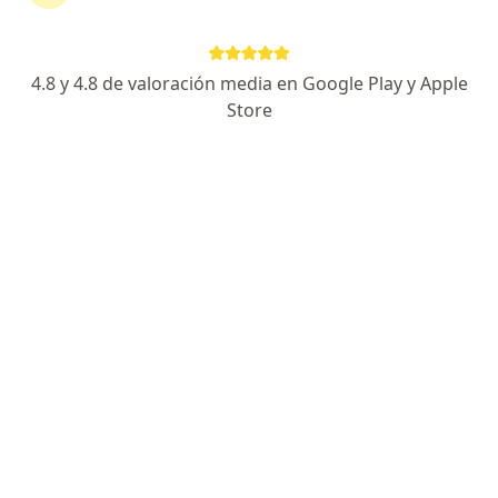
Alejandra Del Castillo
Dermatólogo
4.8 y 4.8 de valoración media en Google Play y Apple
Cali
Store
Reservar cita
Leidy López
Dermatólogo
Villavicencio
Reservar cita
Juan Camilo Barrera Gamboa
Dermatólogo
Bogotá
Lina María Falla Quiñonez