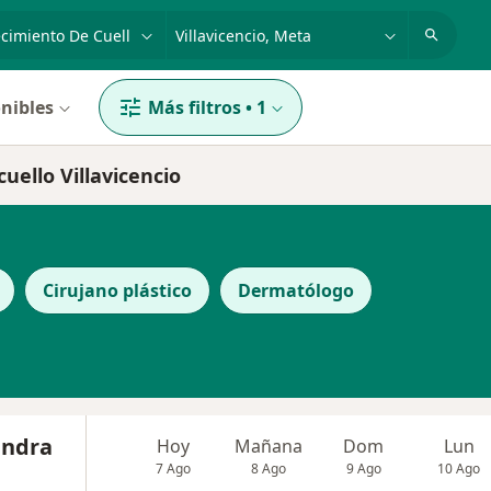
dad, enfermedad o nombre
p. ej. Bogotá
nibles
Más filtros
•
1
uello Villavicencio
Cirujano plástico
Dermatólogo
andra
Hoy
Mañana
Dom
Lun
7 Ago
8 Ago
9 Ago
10 Ago