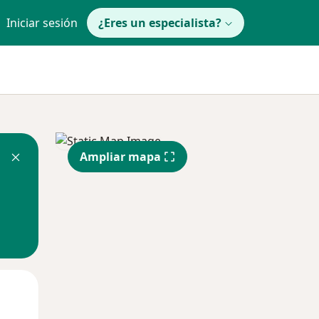
Iniciar sesión
¿Eres un especialista?
Ampliar mapa
Mar
Mié
Jue
11 Ago
12 Ago
13 Ago