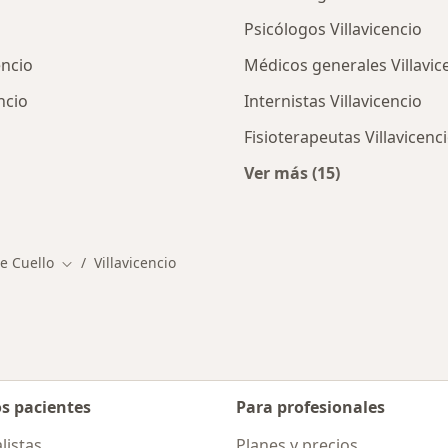
Psicólogos Villavicencio
encio
Médicos generales Villavic
ncio
Internistas Villavicencio
Fisioterapeutas Villavicenc
Ver más (15)
ios en Villavicencio
Más en esta categor
e Cuello
Villavicencio
Cambiar de ciudad
os pacientes
Para profesionales
listas
Planes y precios