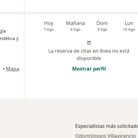
Hoy
Mañana
Dom
Lun
7 Ago
8 Ago
9 Ago
10 Ago
gía
estética y
La reserva de citas en línea no está
disponible
•
Mapa
Mostrar perfil
Especialistas más solicitad
Odontólogos Villavicencio