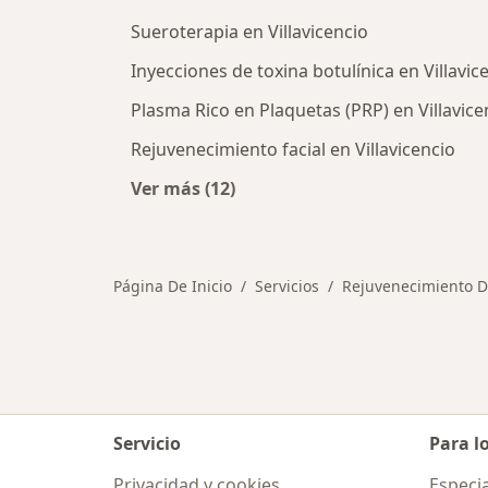
Sueroterapia en Villavicencio
Inyecciones de toxina botulínica en Villavic
Plasma Rico en Plaquetas (PRP) en Villavice
Rejuvenecimiento facial en Villavicencio
Ver más (12)
Más en esta categoría: Otros servic
Página De Inicio
Servicios
Rejuvenecimiento D
Servicio
Para l
Privacidad y cookies
Especia