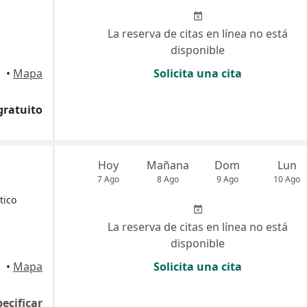
La reserva de citas en línea no está
disponible
cencio
•
Mapa
Solicita una cita
gratuito
Hoy
Mañana
Dom
Lun
7 Ago
8 Ago
9 Ago
10 Ago
tico
La reserva de citas en línea no está
disponible
•
Mapa
Solicita una cita
pecificar