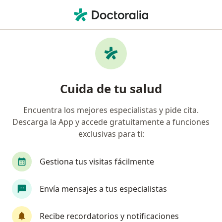
Men
Reseciòn De Tumores Benignos Y Malignos • Bogotá, Cundinamarca
Filtros
• 1
Seguro
Mapa
Especialistas en Reseciòn de tumores
Cuida de tu salud
benignos y malignos Bogotá
Encuentra los mejores especialistas y pide cita.
Descarga la App y accede gratuitamente a funciones
¿Qué especialidad estás buscando?
exclusivas para ti:
Dermatólogo
Gestiona tus visitas fácilmente
Envía mensajes a tus especialistas
Recibe recordatorios y notificaciones