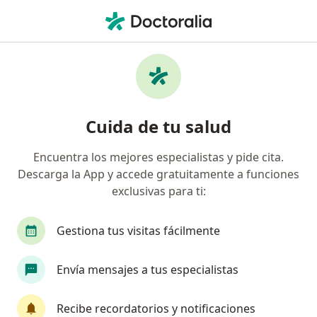
Men
Suspensión Uretral • Pereira, Risaralda
Filtros
• 1
Seguro
Mapa
Especialistas en Suspensión Uretral Pereira
Cuida de tu salud
Encuentra los mejores especialistas y pide cita.
¿Qué especialidad estás buscando?
Descarga la App y accede gratuitamente a funciones
Urólogo
Sexólogo
exclusivas para ti:
Gestiona tus visitas fácilmente
Envía mensajes a tus especialistas
Recibe recordatorios y notificaciones