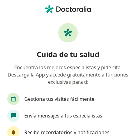
Men
Cirugía Láser De Cálculos Urinarios • Pereira, Risaralda
Filtros
• 1
Seguro
Mapa
Especialistas en Cirugía láser de cálculos
Cuida de tu salud
urinarios Pereira
Encuentra los mejores especialistas y pide cita.
Descarga la App y accede gratuitamente a funciones
¿Qué especialidad estás buscando?
exclusivas para ti:
Urólogo
Sexólogo
Gestiona tus visitas fácilmente
Envía mensajes a tus especialistas
Recibe recordatorios y notificaciones